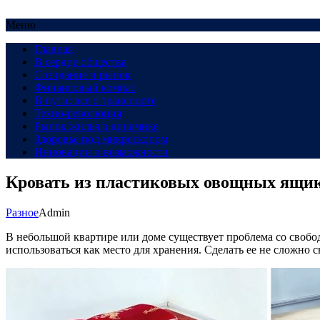
Меню
Главная
В сердце общества
Созидание и рынок
Финансовый компас
В пути: все о транспорте
Техно-революция
Рынок жилья в динамике
Здоровье под микроскопом
Инновации и возможности
Кровать из пластиковых овощных ящик
Разное
Admin
В небольшой квартире или доме существует проблема со свобо
использоваться как место для хранения. Сделать ее не сложно 