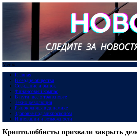
Меню
Главная
В сердце общества
Созидание и рынок
Финансовый компас
В пути: все о транспорте
Техно-революция
Рынок жилья в динамике
Здоровье под микроскопом
Инновации и возможности
Криптолоббисты призвали закрыть дело