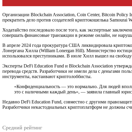
Организации Blockchain Association, Coin Center, Bitcoin Pol
прекратить дело против создателей криптокошелька Samourai
Ходатайство последовало после того, как экспертные заключе
совершать финансовые транзакции в режиме онлайн, не наруша
В апреле 2024 года прокуратура США ликвидировала криптокоше
Лонергана Хилла (William Lonergan Hill). Министерство юстиц
использовался преступниками. В июле Хилл вышел на свободу 
Эксперты DeFi Education Fund и Blockchain Association утвер
перевода средств. Разработчики не имели дела с деньгами пол
инструменты, настаивают криптолоббисты.
«Конфиденциальность — это нормально. Для людей вполн
это с наличными каждый день», — заявила главный юриск
Недавно DeFi Education Fund, совместно с другими правозащи
Разработчики некастодиальных криптоплатформ не должны счита
Средний рейтинг