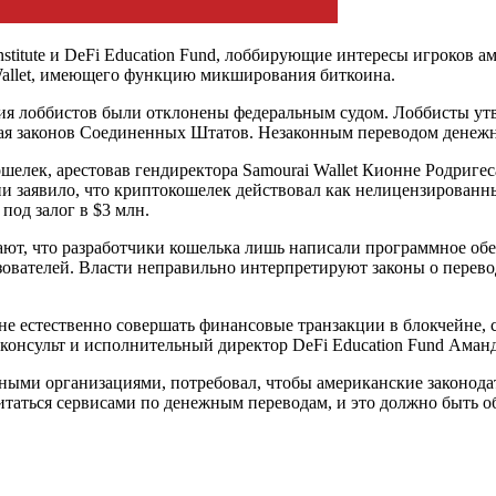
icy Institute и DeFi Education Fund, лоббирующие интересы игрок
 Wallet, имеющего функцию микширования биткоина.
ния лоббистов были отклонены федеральным судом. Лоббисты утв
я законов Соединенных Штатов. Незаконным переводом денежных
лек, арестовав гендиректора Samourai Wallet Кионне Родригеса
ии заявило, что криптокошелек действовал как нелицензированн
под залог в $3 млн.
ждают, что разработчики кошелька лишь написали программное об
ьзователей. Власти неправильно интерпретируют законы о перев
е естественно совершать финансовые транзакции в блокчейне,
онсульт и исполнительный директор DeFi Education Fund Аманд
тными организациями, потребовал, чтобы американские законод
ться сервисами по денежным переводам, и это должно быть обоз