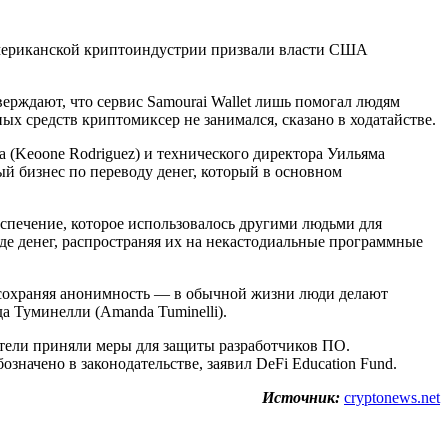
ов американской криптоиндустрии призвали власти США
ерждают, что сервис Samourai Wallet лишь помогал людям
 средств криптомиксер не занимался, сказано в ходатайстве.
 (Keoone Rodriguez) и технического директора Уильяма
ый бизнес по переводу денег, который в основном
еспечение, которое использовалось другими людьми для
оде денег, распространяя их на некастодиальные программные
 сохраняя анонимность — в обычной жизни люди делают
а Туминелли (Amanda Tuminelli).
атели приняли меры для защиты разработчиков ПО.
начено в законодательстве, заявил DeFi Education Fund.
Источник:
cryptonews.net