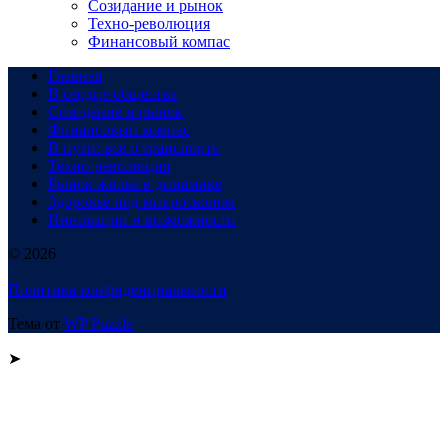
Созидание и рынок
Техно-революция
Финансовый компас
Главная
В сердце общества
Созидание и рынок
Финансовый компас
В пути: все о транспорте
Техно-революция
Рынок жилья в динамике
Здоровье под микроскопом
Инновации и возможности
© 2026
Политика конфиденциальности
Тема от
WP Puzzle
➤