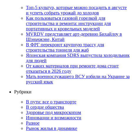
Топ-5 культур, которые можно посадить в августе
и успеть собрать урожай до холодов
Как пользоваться газовой горелкой для
строительства и ремонта: инструкции для
портативных и кровельных моделей
MVRDV представляет арт-деревню Бихайлоу в
Шэньчжэне, Китай
В ФРГ перекроют крупную трассу для
строительства тоннеля для жаб
Японская компания SDRS выпустила холодильник
для людей
От каких материалов при ремонте дома стоит
отказаться в 2026 году
Мать военнослужащего ВСУ избили на Украине за
русский язык
Рубрики
В пути: все о транспорте
В сердце общества
Здоровье под микроскопом
Инновации и возможности
Разное
Рынок жилья в динамике