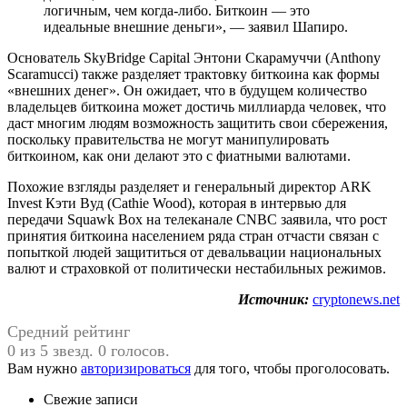
логичным, чем когда-либо. Биткоин — это
идеальные внешние деньги», — заявил Шапиро.
Основатель SkyBridge Capital Энтони Скарамуччи (Anthony
Scaramucci) также разделяет трактовку биткоина как формы
«внешних денег». Он ожидает, что в будущем количество
владельцев биткоина может достичь миллиарда человек, что
даст многим людям возможность защитить свои сбережения,
поскольку правительства не могут манипулировать
биткоином, как они делают это с фиатными валютами.
Похожие взгляды разделяет и генеральный директор ARK
Invest Кэти Вуд (Cathie Wood), которая в интервью для
передачи Squawk Box на телеканале CNBC заявила, что рост
принятия биткоина населением ряда стран отчасти связан с
попыткой людей защититься от девальвации национальных
валют и страховкой от политически нестабильных режимов.
Источник:
cryptonews.net
Средний рейтинг
0 из 5 звезд. 0 голосов.
Вам нужно
авторизироваться
для того, чтобы проголосовать.
Свежие записи