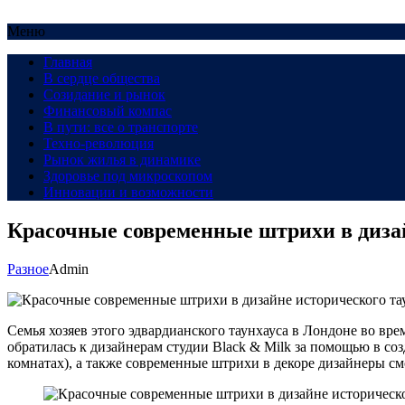
Меню
Главная
В сердце общества
Созидание и рынок
Финансовый компас
В пути: все о транспорте
Техно-революция
Рынок жилья в динамике
Здоровье под микроскопом
Инновации и возможности
Красочные современные штрихи в дизай
Разное
Admin
Семья хозяев этого эдвардианского таунхауса в Лондоне во вре
обратилась к дизайнерам студии Black & Milk за помощью в со
комнатах), а также современные штрихи в декоре дизайнеры см