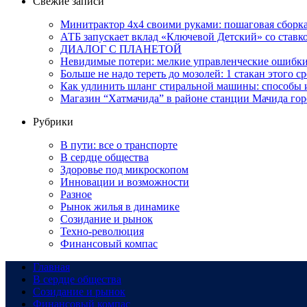
Свежие записи
Минитрактор 4х4 своими руками: пошаговая сборка
АТБ запускает вклад «Ключевой Детский» со ставк
ДИАЛОГ С ПЛАНЕТОЙ
Невидимые потери: мелкие управленческие ошибк
Больше не надо тереть до мозолей: 1 стакан этого с
Как удлинить шланг стиральной машины: способы
Магазин “Хатмачида” в районе станции Мачида гор
Рубрики
В пути: все о транспорте
В сердце общества
Здоровье под микроскопом
Инновации и возможности
Разное
Рынок жилья в динамике
Созидание и рынок
Техно-революция
Финансовый компас
Главная
В сердце общества
Созидание и рынок
Финансовый компас