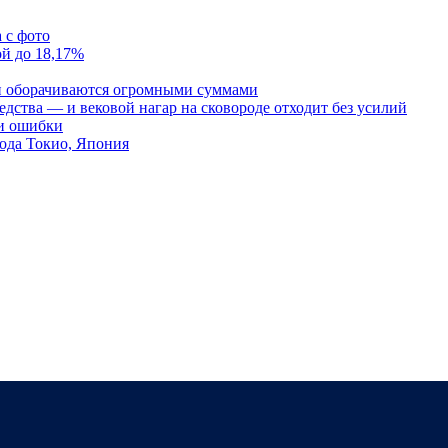
 с фото
ой до 18,17%
и оборачиваются огромными суммами
редства — и вековой нагар на сковороде отходит без усилий
 и ошибки
ода Токио, Япония