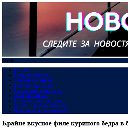
Меню
Главная
В сердце общества
Созидание и рынок
Финансовый компас
В пути: все о транспорте
Техно-революция
Рынок жилья в динамике
Здоровье под микроскопом
Инновации и возможности
Крайне вкусное филе куриного бедра в 