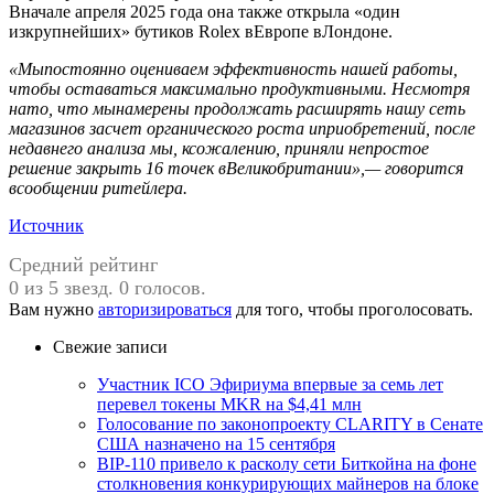
Вначале апреля 2025 года она также открыла «один
изкрупнейших» бутиков Rolex вЕвропе вЛондоне.
«Мыпостоянно оцениваем эффективность нашей работы,
чтобы оставаться максимально продуктивными. Несмотря
нато, что мынамерены продолжать расширять нашу сеть
магазинов засчет органического роста иприобретений, после
недавнего анализа мы, ксожалению, приняли непростое
решение закрыть 16 точек вВеликобритании»,— говорится
всообщении ритейлера.
Источник
Средний рейтинг
0 из 5 звезд. 0 голосов.
Вам нужно
авторизироваться
для того, чтобы проголосовать.
Свежие записи
Участник ICO Эфириума впервые за семь лет
перевел токены MKR на $4,41 млн
Голосование по законопроекту CLARITY в Сенате
США назначено на 15 сентября
BIP-110 привело к расколу сети Биткойна на фоне
столкновения конкурирующих майнеров на блоке