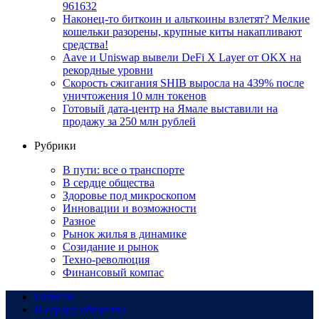
961632
Наконец-то биткоин и альткоины взлетят? Мелкие
кошельки разорены, крупные киты накапливают
средства!
Aave и Uniswap вывели DeFi X Layer от OKX на
рекордные уровни
Скорость сжигания SHIB выросла на 439% после
уничтожения 10 млн токенов
Готовый дата-центр на Ямале выставили на
продажу за 250 млн рублей
Рубрики
В пути: все о транспорте
В сердце общества
Здоровье под микроскопом
Инновации и возможности
Разное
Рынок жилья в динамике
Созидание и рынок
Техно-революция
Финансовый компас
Главная
В сердце общества