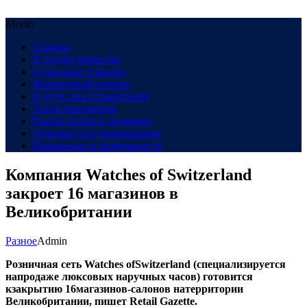
Меню
Главная
В сердце общества
Созидание и рынок
Финансовый компас
В пути: все о транспорте
Техно-революция
Рынок жилья в динамике
Здоровье под микроскопом
Инновации и возможности
Компания Watches of Switzerland
закроет 16 магазинов в
Великобритании
Разное
Admin
Розничная сеть Watches ofSwitzerland (специализируется
напродаже люксовых наручных часов) готовится
кзакрытию 16
магазинов-салонов
натерритории
Великобритании, пишет Retail Gazette.