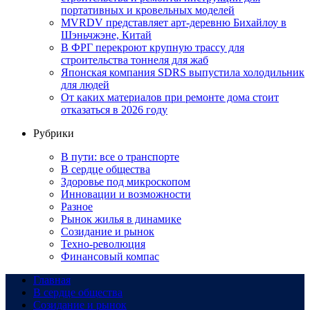
портативных и кровельных моделей
MVRDV представляет арт-деревню Бихайлоу в
Шэньчжэне, Китай
В ФРГ перекроют крупную трассу для
строительства тоннеля для жаб
Японская компания SDRS выпустила холодильник
для людей
От каких материалов при ремонте дома стоит
отказаться в 2026 году
Рубрики
В пути: все о транспорте
В сердце общества
Здоровье под микроскопом
Инновации и возможности
Разное
Рынок жилья в динамике
Созидание и рынок
Техно-революция
Финансовый компас
Главная
В сердце общества
Созидание и рынок