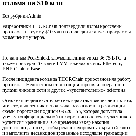
взлома на $10 млн
Без рубрики
Admin
Разработчики THORChain подтвердили взлом кроссчейн-
протокола на сумму $10 млн и опровергли запуск программы
возмещения ущерба.
По данным PeckShield, злоумышленник украл 36,75 BTC, а
также примерно $7 млн в EVM-токенах в сетях Ethereum,
BNB Chain и Base.
После инцидента команда THORChain приостановила работу
протокола. Недоступны стали опция торговли, операции с
пулами ликвидности и другие «чувствительные» действия.
Основная теория касательно вектора атаки заключается в том,
что злоумышленник использовал уязвимость в реализации
схемы пороговой подписи GG20 TSS, которая допустила
утечку конфиденциальной информации о ключах участников
мультисиг-хранилища. Со временем хакер накопил
достаточно данных, чтобы реконструировать закрытый ключ
и выполнить несанкционированные исходящие транзакции.