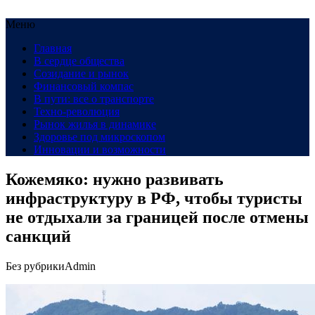
Меню
Главная
В сердце общества
Созидание и рынок
Финансовый компас
В пути: все о транспорте
Техно-революция
Рынок жилья в динамике
Здоровье под микроскопом
Инновации и возможности
Кожемяко: нужно развивать
инфраструктуру в РФ, чтобы туристы
не отдыхали за границей после отмены
санкций
Без рубрики
Admin