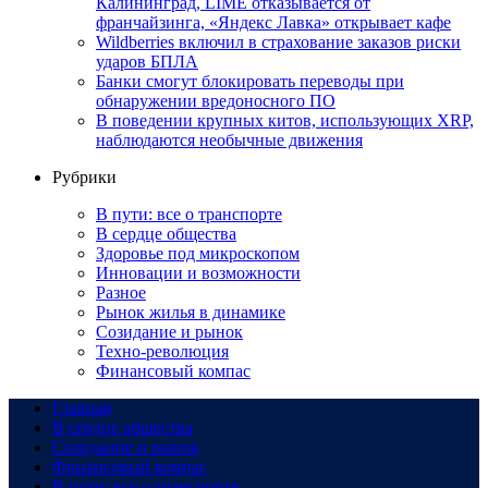
Калининград, LIMÉ отказывается от
франчайзинга, «Яндекс Лавка» открывает кафе
Wildberries включил в страхование заказов риски
ударов БПЛА
Банки смогут блокировать переводы при
обнаружении вредоносного ПО
В поведении крупных китов, использующих XRP,
наблюдаются необычные движения
Рубрики
В пути: все о транспорте
В сердце общества
Здоровье под микроскопом
Инновации и возможности
Разное
Рынок жилья в динамике
Созидание и рынок
Техно-революция
Финансовый компас
Главная
В сердце общества
Созидание и рынок
Финансовый компас
В пути: все о транспорте