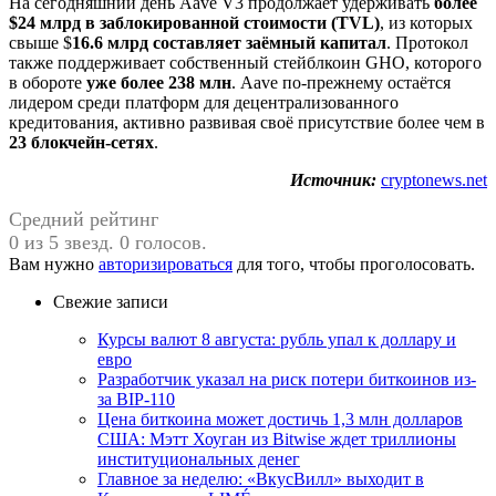
На сегодняшний день Aave V3 продолжает удерживать
более
$24 млрд в заблокированной стоимости (TVL)
, из которых
свыше $
16.6 млрд составляет заёмный капитал
. Протокол
также поддерживает собственный стейблкоин GHO, которого
в обороте
уже более 238 млн
. Aave по-прежнему остаётся
лидером среди платформ для децентрализованного
кредитования, активно развивая своё присутствие более чем в
23 блокчейн-сетях
.
Источник:
cryptonews.net
Средний рейтинг
0 из 5 звезд. 0 голосов.
Вам нужно
авторизироваться
для того, чтобы проголосовать.
Свежие записи
Курсы валют 8 августа: рубль упал к доллару и
евро
Разработчик указал на риск потери биткоинов из-
за BIP-110
Цена биткоина может достичь 1,3 млн долларов
США: Мэтт Хоуган из Bitwise ждет триллионы
институциональных денег
Главное за неделю: «ВкусВилл» выходит в