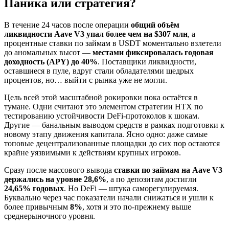
Паника или стратегия?
В течение 24 часов после операции
общий объём
ликвидности Aave V3 упал более чем на $307 млн
, а
процентные ставки по займам в USDT моментально взлетели
до аномальных высот —
местами фиксировалась годовая
доходность (APY) до 40%
. Поставщики ликвидности,
оставшиеся в пуле, вдруг стали обладателями щедрых
процентов, но… выйти с рынка уже не могли.
Цель всей этой масштабной рокировки пока остаётся в
тумане. Одни считают это элементом стратегии HTX по
тестированию устойчивости DeFi-протоколов к шокам.
Другие — банальным выводом средств в рамках подготовки к
новому этапу движения капитала. Ясно одно: даже самые
топовые децентрализованные площадки до сих пор остаются
крайне уязвимыми к действиям крупных игроков.
Сразу после массового вывода
ставки по займам на Aave V3
держались на уровне 28,6%
, а по депозитам достигли
24,65% годовых
. Но DeFi — штука саморегулируемая.
Буквально через час показатели начали снижаться и ушли к
более привычным
8%
, хотя и это по-прежнему выше
среднерыночного уровня.