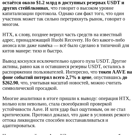
остаётся около $1.2 млрд в доступных резервах USDT
и
других стейблкоинах
, что говорит о высоком уровне
капитализации протокола. Однако сам факт того, что один
участник может так сильно перетряхнуть рынок, говорит о
многом.
HTX, к слову, позднее вернул часть средств на известный
адрес, принадлежащий Huobi Recovery. Но без какого-либо
анонса или даже намёка — всё было сделано в типичной для
китов манере: тихо и быстро.
Вывод коснулся исключительно одного пула USDT. Другие
активы, равно как и оставшиеся резервы USDT, остались в
распоряжении пользователей. Интересно, что
токен AAVE на
фоне событий потерял всего 2,7% в цене
, опустившись
до
$262.90
, что, учитывая масштаб новостей, можно считать
символической просадкой.
Многие аналитики в итоге пришли к выводу: операция HTX,
вольно или невольно, стала своеобразной проверкой
устойчивости Aave. И хотя удар был ощутимым, он не стал
критическим. Протокол доказал, что даже в условиях резкого
оттока ликвидности способен восстанавливаться и
адаптироваться.