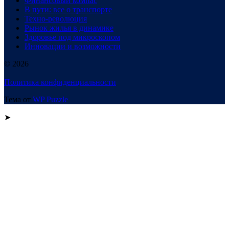
Финансовый компас
В пути: все о транспорте
Техно-революция
Рынок жилья в динамике
Здоровье под микроскопом
Инновации и возможности
© 2026
Политика конфиденциальности
Тема от
WP Puzzle
➤