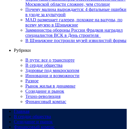
Московской области сложнее, чем столице
Почему малина вырождается: 4 фатальные ошибки
в уходе за культурой
MAD размещает галереи, похожие на валуны, по
всему музею в Шэньчжэне
Замминистра обороны России Фрадков наградил
специалистов ВСК в День строителя
В Шэньчжэне построили музей извилистой формы
Рубрики
В пути: все о транспорте
В сердце общества
Здоровье под микроскопом
Инновации и возможности
Разное
Рынок жилья в динамике
Созидание и рынок
Техно-революция
Финансовый компас
Главная
В сердце общества
Созидание и рынок
Финансовый компас