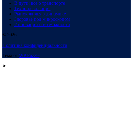
В пути: все о транспорте
Техно-революция
Рынок жилья в динамике
Здоровье под микроскопом
Инновации и возможности
© 2026
Политика конфиденциальности
Тема от
WP Puzzle
➤