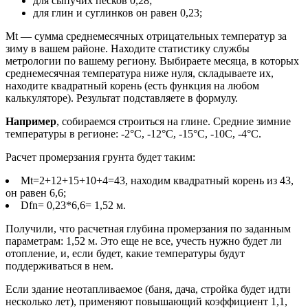
для сыпучих песков 0,28;
для глин и суглинков он равен 0,23;
Mt — сумма среднемесячных отрицательных температур за
зиму в вашем районе. Находите статистику службы
метрологии по вашему региону. Выбираете месяца, в которых
среднемесячная температура ниже нуля, складываете их,
находите квадратный корень (есть функция на любом
калькуляторе). Результат подставляете в формулу.
Например
, собираемся строиться на глине. Средние зимние
температуры в регионе: -2°C, -12°C, -15°C, -10C, -4°C.
Расчет промерзания грунта будет таким:
Mt=2+12+15+10+4=43, находим квадратный корень из 43,
он равен 6,6;
Dfn= 0,23*6,6= 1,52 м.
Получили, что расчетная глубина промерзания по заданным
параметрам: 1,52 м. Это еще не все, учесть нужно будет ли
отопление, и, если будет, какие температуры будут
поддерживаться в нем.
Если здание неотапливаемое (баня, дача, стройка будет идти
несколько лет), применяют повышающий коэффициент 1,1,