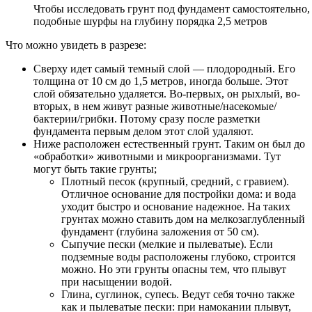
Чтобы исследовать грунт под фундамент самостоятельно,
подобные шурфы на глубину порядка 2,5 метров
Что можно увидеть в разрезе:
Сверху идет самый темный слой — плодородный. Его
толщина от 10 см до 1,5 метров, иногда больше. Этот
слой обязательно удаляется. Во-первых, он рыхлый, во-
вторых, в нем живут разные животные/насекомые/
бактерии/грибки. Потому сразу после разметки
фундамента первым делом этот слой удаляют.
Ниже расположен естественный грунт. Таким он был до
«обработки» животными и микроорганизмами. Тут
могут быть такие грунты;
Плотный песок (крупный, средний, с гравием).
Отличное основание для постройки дома: и вода
уходит быстро и основание надежное. На таких
грунтах можно ставить дом на мелкозаглубленный
фундамент (глубина заложения от 50 см).
Сыпучие пески (мелкие и пылеватые). Если
подземные воды расположены глубоко, строится
можно. Но эти грунты опасны тем, что плывут
при насыщении водой.
Глина, суглинок, супесь. Ведут себя точно также
как и пылеватые пески: при намокании плывут,