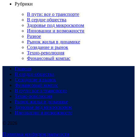
Рубрики
В пути: все о транспорте
В сердце общества
Здоровье под микроскопом
Инновации и возможности
Разное
Рынок жилья в динамике
Созидание и рынок
Техно-революция
Финансовый компас
Главная
В сердце общества
Созидание и рынок
Финансовый компас
В пути: все о транспорте
Техно-революция
Рынок жилья в динамике
Здоровье под микроскопом
Инновации и возможности
© 2026
Политика конфиденциальности