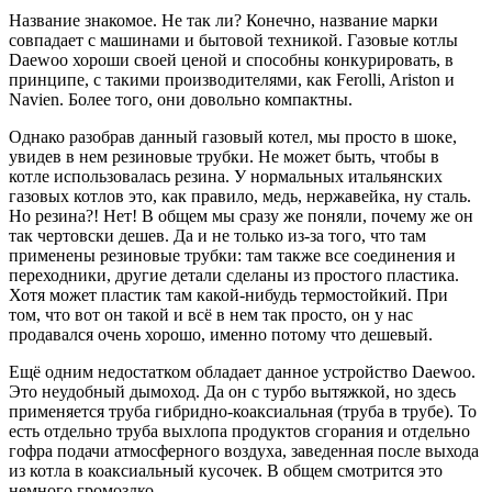
Название знакомое. Не так ли? Конечно, название марки
совпадает с машинами и бытовой техникой. Газовые котлы
Daewoo хороши своей ценой и способны конкурировать, в
принципе, с такими производителями, как Ferolli, Ariston и
Navien. Более того, они довольно компактны.
Однако разобрав данный газовый котел, мы просто в шоке,
увидев в нем резиновые трубки. Не может быть, чтобы в
котле использовалась резина. У нормальных итальянских
газовых котлов это, как правило, медь, нержавейка, ну сталь.
Но резина?! Нет! В общем мы сразу же поняли, почему же он
так чертовски дешев. Да и не только из-за того, что там
применены резиновые трубки: там также все соединения и
переходники, другие детали сделаны из простого пластика.
Хотя может пластик там какой-нибудь термостойкий. При
том, что вот он такой и всё в нем так просто, он у нас
продавался очень хорошо, именно потому что дешевый.
Ещё одним недостатком обладает данное устройство Daewoo.
Это неудобный дымоход. Да он с турбо вытяжкой, но здесь
применяется труба гибридно-коаксиальная (труба в трубе). То
есть отдельно труба выхлопа продуктов сгорания и отдельно
гофра подачи атмосферного воздуха, заведенная после выхода
из котла в коаксиальный кусочек. В общем смотрится это
немного громоздко.