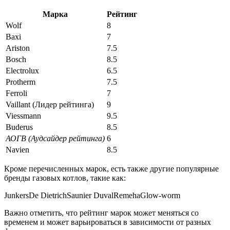
Марка
Рейтинг
Wolf
8
Baxi
7
Ariston
7.5
Bosch
8.5
Electrolux
6.5
Protherm
7.5
Ferroli
7
Vaillant (Лидер рейтинга)
9
Viessmann
9.5
Buderus
8.5
АОГВ (Аудсайдер рейтинга)
6
Navien
8.5
Кроме перечисленных марок, есть также другие популярные
бренды газовых котлов, такие как:
JunkersDe DietrichSaunier DuvalRemehaGlow-worm
Важно отметить, что рейтинг марок может меняться со
временем и может варьироваться в зависимости от разных