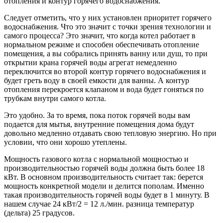
отопления и контур горячего водоснабжения.
Следует отметить, что у них установлен приоритет горячего
водоснабжения. Что это значит с точки зрения технологии и
самого процесса? Это значит, что когда котел работает в
нормальном режиме и способен обеспечивать отопление
помещения, а вы собрались принять ванну или душ, то при
открытии крана горячей воды агрегат немедленно
переключится во второй контур горячего водоснабжения и
будет греть воду в своей емкости для ванны. А контур
отопления перекроется клапаном и вода будет гоняться по
трубкам внутри самого котла.
Это удобно. За то время, пока поток горячей воды вам
подается для мытья, внутренние помещения дома будут
довольно медленно отдавать свою тепловую энергию. Но при
условии, что они хорошо утеплены.
Мощность газового котла с нормальной мощностью и
производительностью горячей воды должна быть более 18
кВт. В основном производительность считает так: берется
мощность конкретной модели и делится пополам. Именно
такая производительность горячей воды будет в 1 минуту. В
нашем случае 24 кВт/2 = 12 л./мин. разница температур
(дельта) 25 градусов.