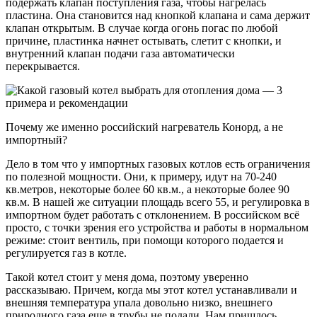
подержать клапан поступления газа, чтобы нагрелась
пластина. Она становится над кнопкой клапана и сама держит
клапан открытым. В случае когда огонь погас по любой
причине, пластинка начнет остывать, слетит с кнопки, и
внутренний клапан подачи газа автоматически
перекрывается.
Почему же именно российский нагреватель Конорд, а не
импортный?
Дело в том что у импортных газовых котлов есть ограничения
по полезной мощности. Они, к примеру, идут на 70-240
кв.метров, некоторые более 60 кв.м., а некоторые более 90
кв.м. В нашей же ситуации площадь всего 55, и регулировка в
импортном будет работать с отклонением. В российском всё
просто, с точки зрения его устройства и работы в нормальном
режиме: стоит вентиль, при помощи которого подается и
регулируется газ в котле.
Такой котел стоит у меня дома, поэтому уверенно
рассказываю. Причем, когда мы этот котел устанавливали и
внешняя температура упала довольно низко, внешнего
природного газа еще в трубы не подали. Нам пришлось