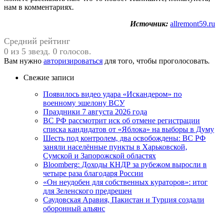
нам в комментариях.
Источник:
allremont59.ru
Средний рейтинг
0 из 5 звезд. 0 голосов.
Вам нужно
авторизироваться
для того, чтобы проголосовать.
Свежие записи
Появилось видео удара «Искандером» по
военному эшелону ВСУ
Праздники 7 августа 2026 года
ВС РФ рассмотрит иск об отмене регистрации
списка кандидатов от «Яблока» на выборы в Думу
Шесть под контролем, два освобождены: ВС РФ
заняли населённые пункты в Харьковской,
Сумской и Запорожской областях
Bloomberg: Доходы КНДР за рубежом выросли в
четыре раза благодаря России
«Он неудобен для собственных кураторов»: итог
для Зеленского предрешен
Саудовская Аравия, Пакистан и Турция создали
оборонный альянс