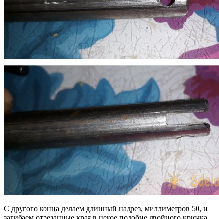
С другого конца делаем длинный надрез, миллиметров 50, и
загибаем отрезанные края в некое подобие двойного крючка.