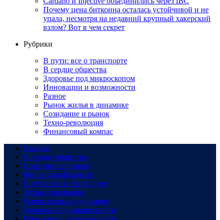
Cardano и Injective объединились через IBC
Почему цена биткоина осталась устойчивой и не
упала, несмотря на недавний крупный хакерский
взлом? Вот в чем секрет
Рубрики
В пути: все о транспорте
В сердце общества
Здоровье под микроскопом
Инновации и возможности
Разное
Рынок жилья в динамике
Созидание и рынок
Техно-революция
Финансовый компас
Главная
В сердце общества
Созидание и рынок
Финансовый компас
В пути: все о транспорте
Техно-революция
Рынок жилья в динамике
Здоровье под микроскопом
Инновации и возможности