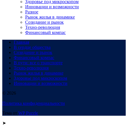
Здоровье под микроскопом
Инновации и возможности
Разное
Рынок жилья в динамике
Созидание и рынок
Техно-революция
Финансовый компас
Главная
В сердце общества
Созидание и рынок
Финансовый компас
В пути: все о транспорте
Техно-революция
Рынок жилья в динамике
Здоровье под микроскопом
Инновации и возможности
© 2026
Политика конфиденциальности
Тема от
WP Puzzle
➤