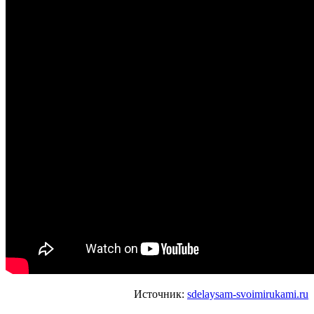
Источник:
sdelaysam-svoimirukami.ru