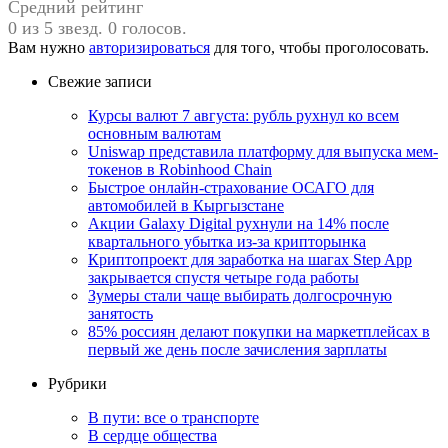
Средний рейтинг
0 из 5 звезд. 0 голосов.
Вам нужно
авторизироваться
для того, чтобы проголосовать.
Свежие записи
Курсы валют 7 августа: рубль рухнул ко всем
основным валютам
Uniswap представила платформу для выпуска мем-
токенов в Robinhood Chain
Быстрое онлайн-страхование ОСАГО для
автомобилей в Кыргызстане
Акции Galaxy Digital рухнули на 14% после
квартального убытка из-за крипторынка
Криптопроект для заработка на шагах Step App
закрывается спустя четыре года работы
Зумеры стали чаще выбирать долгосрочную
занятость
85% россиян делают покупки на маркетплейсах в
первый же день после зачисления зарплаты
Рубрики
В пути: все о транспорте
В сердце общества