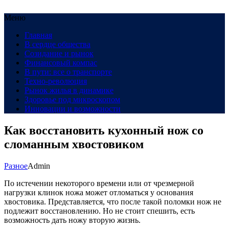
Меню
Главная
В сердце общества
Созидание и рынок
Финансовый компас
В пути: все о транспорте
Техно-революция
Рынок жилья в динамике
Здоровье под микроскопом
Инновации и возможности
Как восстановить кухонный нож со
сломанным хвостовиком
Разное
Admin
По истечении некоторого времени или от чрезмерной
нагрузки клинок ножа может отломаться у основания
хвостовика. Представляется, что после такой поломки нож не
подлежит восстановлению. Но не стоит спешить, есть
возможность дать ножу вторую жизнь.