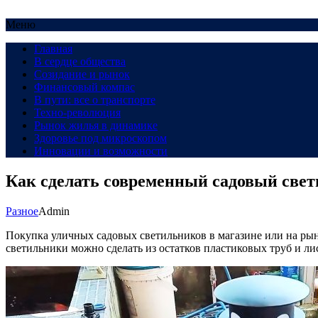
Меню
Главная
В сердце общества
Созидание и рынок
Финансовый компас
В пути: все о транспорте
Техно-революция
Рынок жилья в динамике
Здоровье под микроскопом
Инновации и возможности
Как сделать современный садовый свет
Разное
Admin
Покупка уличных садовых светильников в магазине или на рын
светильники можно сделать из остатков пластиковых труб и ли