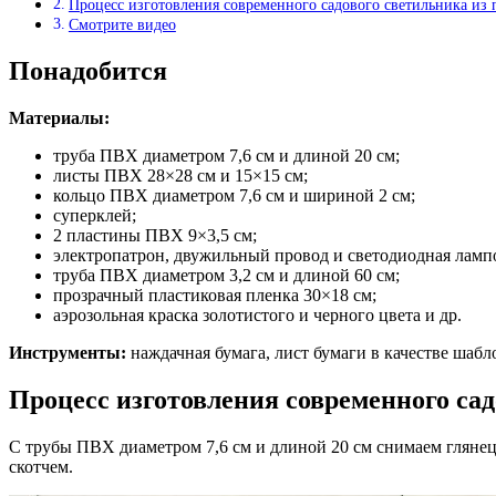
Процесс изготовления современного садового светильника из 
Смотрите видео
Понадобится
Материалы:
труба ПВХ диаметром 7,6 см и длиной 20 см;
листы ПВХ 28×28 см и 15×15 см;
кольцо ПВХ диаметром 7,6 см и шириной 2 см;
суперклей;
2 пластины ПВХ 9×3,5 см;
электропатрон, двужильный провод и светодиодная ламп
труба ПВХ диаметром 3,2 см и длиной 60 см;
прозрачный пластиковая пленка 30×18 см;
аэрозольная краска золотистого и черного цвета и др.
Инструменты:
наждачная бумага, лист бумаги в качестве шабло
Процесс изготовления современного сад
С трубы ПВХ диаметром 7,6 см и длиной 20 см снимаем глянец
скотчем.