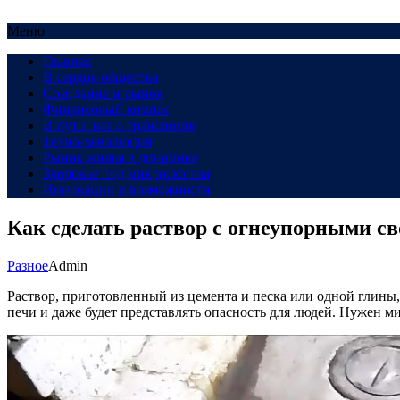
Меню
Главная
В сердце общества
Созидание и рынок
Финансовый компас
В пути: все о транспорте
Техно-революция
Рынок жилья в динамике
Здоровье под микроскопом
Инновации и возможности
Как сделать раствор с огнеупорными св
Разное
Admin
Раствор, приготовленный из цемента и песка или одной глины,
печи и даже будет представлять опасность для людей. Нужен ми