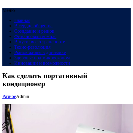
Меню
Главная
В сердце общества
Созидание и рынок
Финансовый компас
В пути: все о транспорте
Техно-революция
Рынок жилья в динамике
Здоровье под микроскопом
Инновации и возможности
Как сделать портативный
кондиционер
Разное
Admin