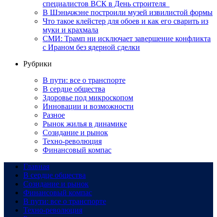
специалистов ВСК в День строителя
В Шэньчжэне построили музей извилистой формы
Что такое клейстер для обоев и как его сварить из
муки и крахмала
СМИ: Трамп ни исключает завершение конфликта
с Ираном без ядерной сделки
Рубрики
В пути: все о транспорте
В сердце общества
Здоровье под микроскопом
Инновации и возможности
Разное
Рынок жилья в динамике
Созидание и рынок
Техно-революция
Финансовый компас
Главная
В сердце общества
Созидание и рынок
Финансовый компас
В пути: все о транспорте
Техно-революция