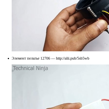
Элемент пельтье 12706 — http://alii.pub/5sb5wb