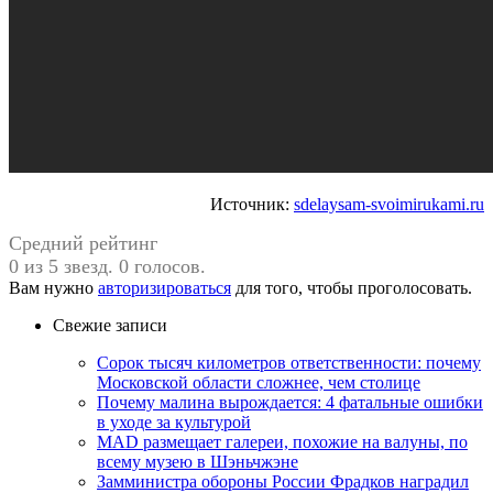
Источник:
sdelaysam-svoimirukami.ru
Средний рейтинг
0 из 5 звезд. 0 голосов.
Вам нужно
авторизироваться
для того, чтобы проголосовать.
Свежие записи
Сорок тысяч километров ответственности: почему
Московской области сложнее, чем столице
Почему малина вырождается: 4 фатальные ошибки
в уходе за культурой
MAD размещает галереи, похожие на валуны, по
всему музею в Шэньчжэне
Замминистра обороны России Фрадков наградил