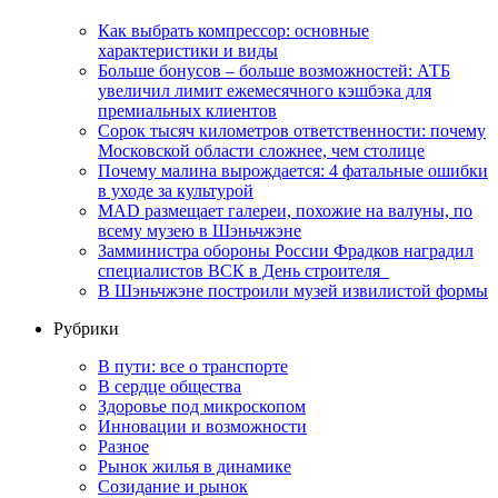
Как выбрать компрессор: основные
характеристики и виды
Больше бонусов – больше возможностей: АТБ
увеличил лимит ежемесячного кэшбэка для
премиальных клиентов
Сорок тысяч километров ответственности: почему
Московской области сложнее, чем столице
Почему малина вырождается: 4 фатальные ошибки
в уходе за культурой
MAD размещает галереи, похожие на валуны, по
всему музею в Шэньчжэне
Замминистра обороны России Фрадков наградил
специалистов ВСК в День строителя
В Шэньчжэне построили музей извилистой формы
Рубрики
В пути: все о транспорте
В сердце общества
Здоровье под микроскопом
Инновации и возможности
Разное
Рынок жилья в динамике
Созидание и рынок