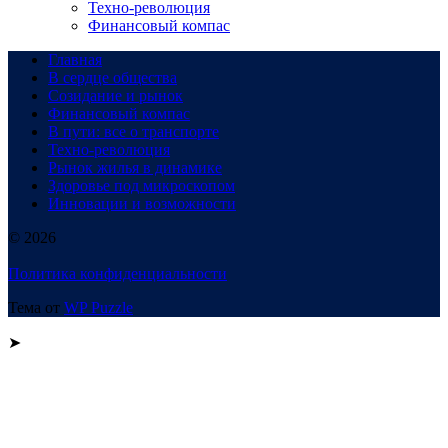
Техно-революция
Финансовый компас
Главная
В сердце общества
Созидание и рынок
Финансовый компас
В пути: все о транспорте
Техно-революция
Рынок жилья в динамике
Здоровье под микроскопом
Инновации и возможности
© 2026
Политика конфиденциальности
Тема от
WP Puzzle
➤