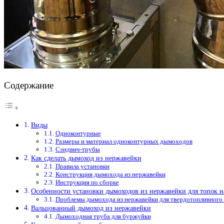
Содержание
Виды
Одноконтурные
Размеры и материал одноконтурных дымоходов
Сэндвич-трубы
Как сделать дымоход из нержавейки
Правила установки
Конструкция дымохода из нержавейки
Инструкция по сборке
Особенности установки дымоходов из нержавейки для топок н
Проблемы дымохода из нержавейки для твердотопливного 
Вальцованный дымоход из нержавейки
Дымоходная труба для буржуйки