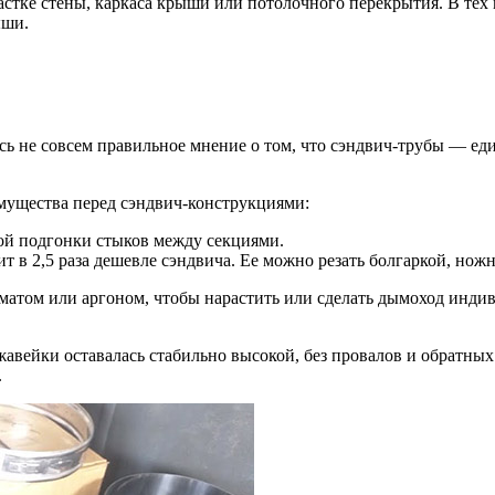
тке стены, каркаса крыши или потолочного перекрытия. В тех 
ыши.
сь не совсем правильное мнение о том, что сэндвич-трубы — е
ущества перед сэндвич-конструкциями:
ной подгонки стыков между секциями.
т в 2,5 раза дешевле сэндвича. Ее можно резать болгаркой, нож
матом или аргоном, чтобы нарастить или сделать дымоход инди
.
жавейки оставалась стабильно высокой, без провалов и обратных
.