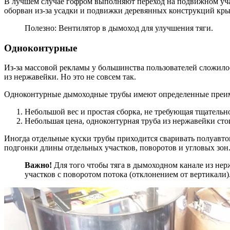
В лучшем случае гофром выполняют переход на подвижном учас
оборван из-за усадки и подвижки деревянных конструкций кр
Полезно: Вентилятор в дымоход для улучшения тяги.
Одноконтурные
Из-за массовой рекламы у большинства пользователей сложило
из нержавейки. Но это не совсем так.
Одноконтурные дымоходные трубы имеют определенные преим
Небольшой вес и простая сборка, не требующая тщатель
Небольшая цена, одноконтурная труба из нержавейки стои
Иногда отдельные куски трубы приходится сваривать полуавто
подгонки длины отдельных участков, поворотов и угловых зон
Важно!
Для того чтобы тяга в дымоходном канале из нер
участков с поворотом потока (отклонением от вертикали)