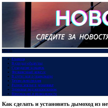
Меню
Главная
В сердце общества
Созидание и рынок
Финансовый компас
В пути: все о транспорте
Техно-революция
Рынок жилья в динамике
Здоровье под микроскопом
Инновации и возможности
Как сделать и установить дымоход из 