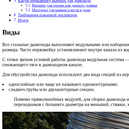
Какую нержавейку выбрать для дымохода
Вариант для гаража или дачного домика
Материал для камина и котла в доме
Требования пожарной инспекции
Итоги
Виды
Все стальные дымоходы выполняют модульными или наборными
размера. Часто нержавейку устанавливают внутри канала из ж
С точки зрения условий работы дымохода модульная система — 
снижающего тяги в дымоходном канале.
Для обустройства дымохода используют два вида секций из не
однослойные или чаще их называют одноконтурными;
сэндвич-трубы или двухконтурные секции.
Помимо прямолинейных модулей, для сборки дымохода из 
переходников с большего диаметра на меньший, стяжки, 