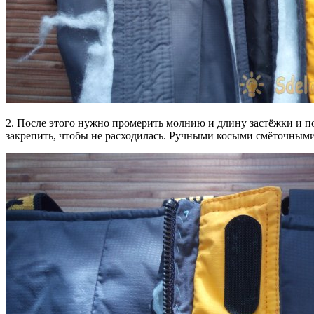
2. После этого нужно промерить молнию и длину застёжки и по
закрепить, чтобы не расходилась. Ручными косыми смёточными 