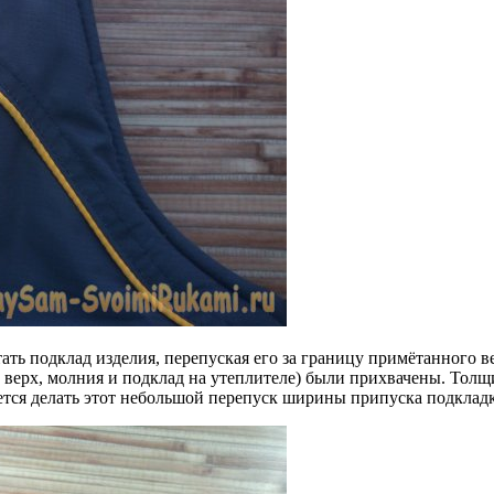
ть подклад изделия, перепуская его за границу примётанного ве
 верх, молния и подклад на утеплителе) были прихвачены. Толщ
ется делать этот небольшой перепуск ширины припуска подклад