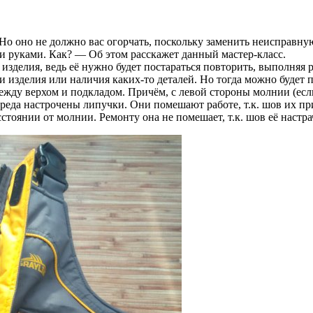
Но оно не должно вас огорчать, поскольку заменить неисправну
и руками. Как? — Об этом расскажет данный мастер-класс.
зделия, ведь её нужно будет постараться повторить, выполняя р
 изделия или наличия каких-то деталей. Но тогда можно будет п
ежду верхом и подкладом. Причём, с левой стороны молнии (есл
ереда настрочены липучки. Они помешают работе, т.к. шов их п
сстоянии от молнии. Ремонту она не помешает, т.к. шов её настр