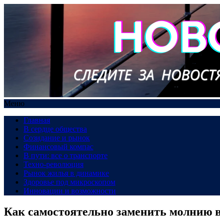
Меню
Главная
В сердце общества
Созидание и рынок
Финансовый компас
В пути: все о транспорте
Техно-революция
Рынок жилья в динамике
Здоровье под микроскопом
Инновации и возможности
Как самостоятельно заменить молнию 