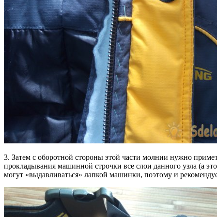
3. Затем с оборотной стороны этой части молнии нужно примета
прокладывания машинной строчки все слои данного узла (а это
могут «выдавливаться» лапкой машинки, поэтому и рекоменду