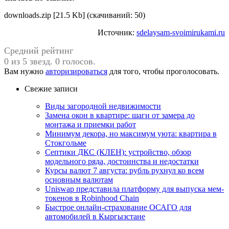
downloads.zip [21.5 Kb] (cкачиваний: 50)
Источник:
sdelaysam-svoimirukami.ru
Средний рейтинг
0 из 5 звезд. 0 голосов.
Вам нужно
авторизироваться
для того, чтобы проголосовать.
Свежие записи
Виды загородной недвижимости
Замена окон в квартире: шаги от замера до
монтажа и приемки работ
Минимум декора, но максимум уюта: квартира в
Стокгольме
Септики ДКС (КЛЕН): устройство, обзор
модельного ряда, достоинства и недостатки
Курсы валют 7 августа: рубль рухнул ко всем
основным валютам
Uniswap представила платформу для выпуска мем-
токенов в Robinhood Chain
Быстрое онлайн-страхование ОСАГО для
автомобилей в Кыргызстане