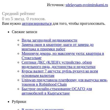
Источник:
sdelaysam-svoimirukami.ru
Средний рейтинг
0 из 5 звезд. 0 голосов.
Вам нужно
авторизироваться
для того, чтобы проголосовать.
Свежие записи
Виды загородной недвижимости
Замена окон в квартире: шаги от замера до
монтажа и приемки работ
Минимум декора, но максимум уюта: квартира в
Стокгольме
Септики ДКС (КЛЕН): устройство, обзор
модельного ряда, достоинства и недостатки
Курсы валют 7 августа: рубль рухнул ко всем
основным валютам
Uniswap представила платформу для выпуска мем-
токенов в Robinhood Chain
Быстрое онлайн-страхование ОСАГО для
автомобилей в Кыргызстане
Рубрики
В пути: все о транспорте