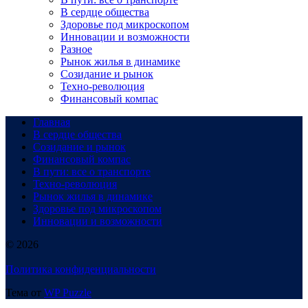
В сердце общества
Здоровье под микроскопом
Инновации и возможности
Разное
Рынок жилья в динамике
Созидание и рынок
Техно-революция
Финансовый компас
Главная
В сердце общества
Созидание и рынок
Финансовый компас
В пути: все о транспорте
Техно-революция
Рынок жилья в динамике
Здоровье под микроскопом
Инновации и возможности
© 2026
Политика конфиденциальности
Тема от
WP Puzzle