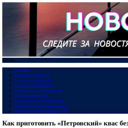
Меню
Главная
В сердце общества
Созидание и рынок
Финансовый компас
В пути: все о транспорте
Техно-революция
Рынок жилья в динамике
Здоровье под микроскопом
Инновации и возможности
Как приготовить «Петровский» квас бе