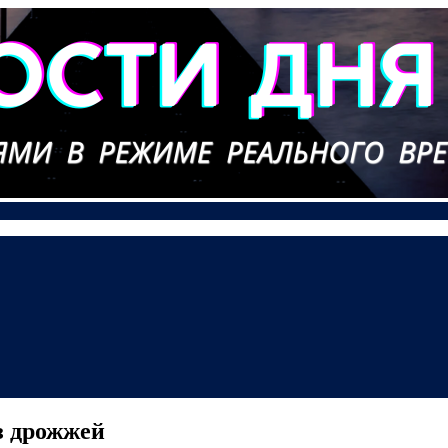
з дрожжей