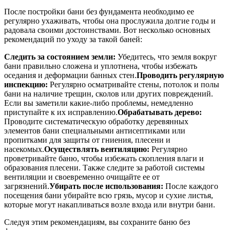
После постройки бани без фундамента необходимо ее
регулярно ухаживать, чтобы она прослужила долгие годы и
радовала своими достоинствами. Вот несколько основных
рекомендаций по уходу за такой баней:
Следить за состоянием земли:
Убедитесь, что земля вокруг
бани правильно сложена и уплотнена, чтобы избежать
оседания и деформации банных стен.
Проводить регулярную
инспекцию:
Регулярно осматривайте стены, потолок и полы
бани на наличие трещин, сколов или других повреждений.
Если вы заметили какие-либо проблемы, немедленно
приступайте к их исправлению.
Обрабатывать дерево:
Проводите систематическую обработку деревянных
элементов бани специальными антисептиками или
пропитками для защиты от гниения, плесени и
насекомых.
Осуществлять вентиляцию:
Регулярно
проветривайте баню, чтобы избежать скопления влаги и
образования плесени. Также следите за работой системы
вентиляции и своевременно очищайте ее от
загрязнений.
Убирать после использования:
После каждого
посещения бани убирайте всю грязь, мусор и сухие листья,
которые могут накапливаться возле входа или внутри бани.
Следуя этим рекомендациям, вы сохраните баню без