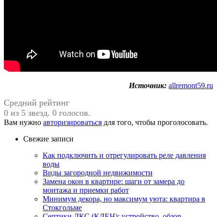
Источник:
allremont59.ru
Средний рейтинг
0 из 5 звезд. 0 голосов.
Вам нужно
авторизироваться
для того, чтобы проголосовать.
Свежие записи
Как подключить и отрегулировать реле давления
воды
Виды загородной недвижимости
Замена окон в квартире: шаги от замера до
монтажа и приемки работ
Минимум декора, но максимум уюта: квартира в
Стокгольме
Септики ДКС (КЛЕН): устройство, обзор