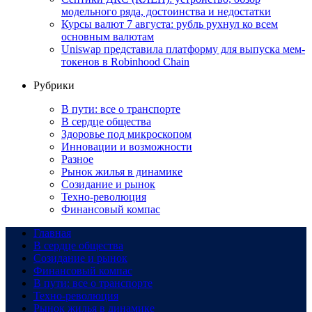
модельного ряда, достоинства и недостатки
Курсы валют 7 августа: рубль рухнул ко всем
основным валютам
Uniswap представила платформу для выпуска мем-
токенов в Robinhood Chain
Рубрики
В пути: все о транспорте
В сердце общества
Здоровье под микроскопом
Инновации и возможности
Разное
Рынок жилья в динамике
Созидание и рынок
Техно-революция
Финансовый компас
Главная
В сердце общества
Созидание и рынок
Финансовый компас
В пути: все о транспорте
Техно-революция
Рынок жилья в динамике