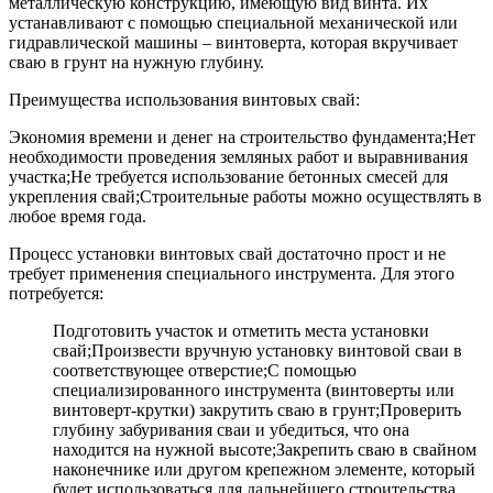
металлическую конструкцию, имеющую вид винта. Их
устанавливают с помощью специальной механической или
гидравлической машины – винтоверта, которая вкручивает
сваю в грунт на нужную глубину.
Преимущества использования винтовых свай:
Экономия времени и денег на строительство фундамента;Нет
необходимости проведения земляных работ и выравнивания
участка;Не требуется использование бетонных смесей для
укрепления свай;Строительные работы можно осуществлять в
любое время года.
Процесс установки винтовых свай достаточно прост и не
требует применения специального инструмента. Для этого
потребуется:
Подготовить участок и отметить места установки
свай;Произвести вручную установку винтовой сваи в
соответствующее отверстие;С помощью
специализированного инструмента (винтоверты или
винтоверт-крутки) закрутить сваю в грунт;Проверить
глубину забуривания сваи и убедиться, что она
находится на нужной высоте;Закрепить сваю в свайном
наконечнике или другом крепежном элементе, который
будет использоваться для дальнейшего строительства.