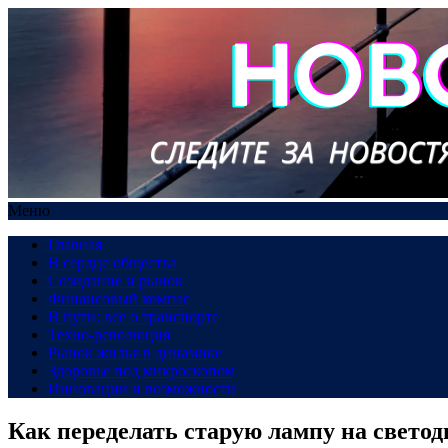
Меню
Главная
В сердце общества
Созидание и рынок
Финансовый компас
В пути: все о транспорте
Техно-революция
Рынок жилья в динамике
Здоровье под микроскопом
Инновации и возможности
Как переделать старую лампу на свето