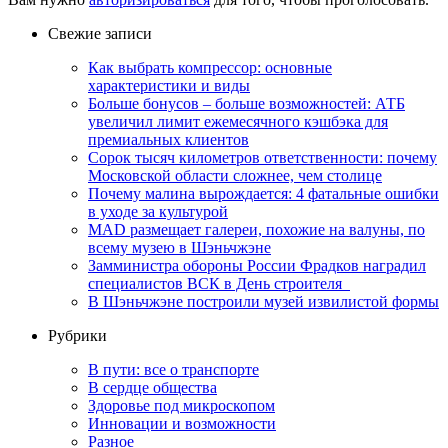
Свежие записи
Как выбрать компрессор: основные
характеристики и виды
Больше бонусов – больше возможностей: АТБ
увеличил лимит ежемесячного кэшбэка для
премиальных клиентов
Сорок тысяч километров ответственности: почему
Московской области сложнее, чем столице
Почему малина вырождается: 4 фатальные ошибки
в уходе за культурой
MAD размещает галереи, похожие на валуны, по
всему музею в Шэньчжэне
Замминистра обороны России Фрадков наградил
специалистов ВСК в День строителя
В Шэньчжэне построили музей извилистой формы
Рубрики
В пути: все о транспорте
В сердце общества
Здоровье под микроскопом
Инновации и возможности
Разное