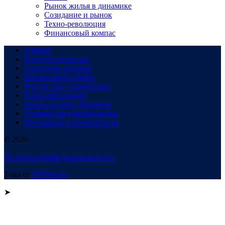
Рынок жилья в динамике
Созидание и рынок
Техно-революция
Финансовый компас
Главная
В сердце общества
Созидание и рынок
Финансовый компас
В пути: все о транспорте
Техно-революция
Рынок жилья в динамике
Здоровье под микроскопом
Инновации и возможности
© 2026
Политика конфиденциальности
Тема от
WP Puzzle
➤