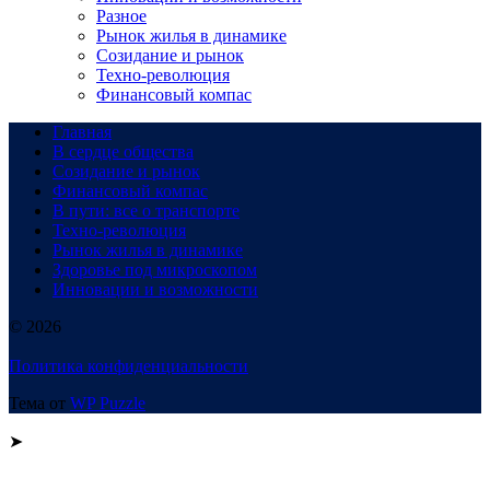
Разное
Рынок жилья в динамике
Созидание и рынок
Техно-революция
Финансовый компас
Главная
В сердце общества
Созидание и рынок
Финансовый компас
В пути: все о транспорте
Техно-революция
Рынок жилья в динамике
Здоровье под микроскопом
Инновации и возможности
© 2026
Политика конфиденциальности
Тема от
WP Puzzle
➤