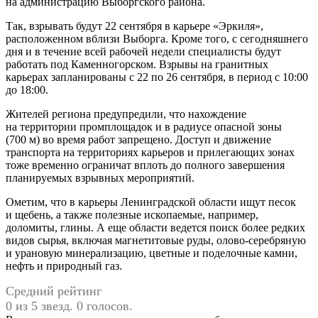
на администрацию Выборгского района.
Так, взрывать будут 22 сентября в карьере «Эркиля»,
расположенном вблизи Выборга. Кроме того, с сегодняшнего
дня и в течение всей рабочей недели специалисты будут
работать под Каменногорском. Взрывы на гранитных
карьерах запланированы с 22 по 26 сентября, в период с 10:00
до 18:00.
Жителей региона предупредили, что нахождение
на территории промплощадок и в радиусе опасной зоны
(700 м) во время работ запрещено. Доступ и движение
транспорта на территориях карьеров и прилегающих зонах
тоже временно ограничат вплоть до полного завершения
планируемых взрывных мероприятий.
Ометим, что в карьеры Ленинградской области ищут песок
и щебень, а также полезные ископаемые, например,
доломиты, глины. А еще области ведется поиск более редких
видов сырья, включая магнетитовые руды, олово-серебряную
и урановую минерализацию, цветные и поделочные камни,
нефть и природный газ.
Средний рейтинг
0 из 5 звезд. 0 голосов.