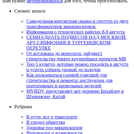
Вам нужно
авторизироваться
для того, чтобы проголосовать.
Свежие записи
Самодельная контактная сварка и споттер из двух
трансформаторов микроволновок
Информация о технических работах 8-9 августа
СЕМНАДЦАТЬ ПОДВЕСОВ НАД МОСКВОЙ:
АРТ-СИМФОНИЯ В ТУРГЕНЕВСКОМ
ПЕРЕУЛКЕ
От котлована до монолита: дайджест
строительства девяти крупнейших проектов MR
Топ-5 культур, которые можно посадить в августе
и успеть собрать урожай до холодов
Как пользоваться газовой горелкой для
строительства и ремонта: инструкции для
портативных и кровельных моделей
MVRDV представляет арт-деревню Бихайлоу в
Шэньчжэне, Китай
Рубрики
В пути: все о транспорте
В сердце общества
Здоровье под микроскопом
Инновации и возможности