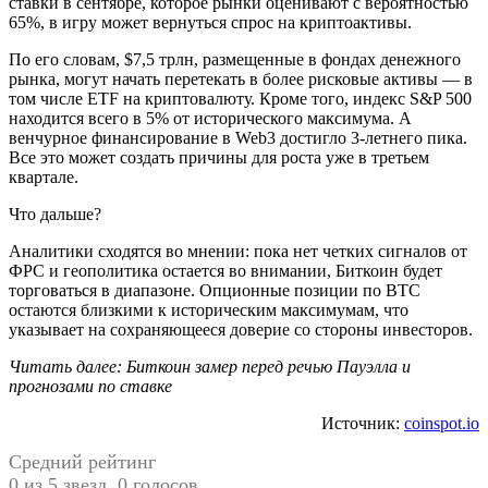
ставки в сентябре, которое рынки оценивают с вероятностью
65%, в игру может вернуться спрос на криптоактивы.
По его словам, $7,5 трлн, размещенные в фондах денежного
рынка, могут начать перетекать в более рисковые активы — в
том числе ETF на криптовалюту. Кроме того, индекс S&P 500
находится всего в 5% от исторического максимума. А
венчурное финансирование в Web3 достигло 3-летнего пика.
Все это может создать причины для роста уже в третьем
квартале.
Что дальше?
Аналитики сходятся во мнении: пока нет четких сигналов от
ФРС и геополитика остается во внимании, Биткоин будет
торговаться в диапазоне. Опционные позиции по BTC
остаются близкими к историческим максимумам, что
указывает на сохраняющееся доверие со стороны инвесторов.
Читать далее: Биткоин замер перед речью Пауэлла и
прогнозами по ставке
Источник:
coinspot.io
Средний рейтинг
0 из 5 звезд. 0 голосов.