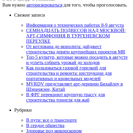
Вам нужно
авторизироваться
для того, чтобы проголосовать.
Свежие записи
Информация о технических работах 8-9 августа
СЕМНАДЦАТЬ ПОДВЕСОВ НАД МОСКВОЙ:
АРТ-СИМФОНИЯ В ТУРГЕНЕВСКОМ
ПЕРЕУЛКЕ
От котлована до монолита: дайджест
строительства девяти крупнейших проектов MR
Топ-5 культур, которые можно посадить в августе
и успеть собрать урожай до холодов
Как пользоваться газовой горелкой для
строительства и ремонта: инструкции для
портативных и кровельных моделей
MVRDV представляет арт-деревню Бихайлоу в
Шэньчжэне, Китай
В ФРГ перекроют крупную трассу для
строительства тоннеля для жаб
Рубрики
В пути: все о транспорте
В сердце общества
Здоровье под микроскопом