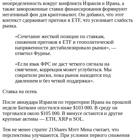
неопределенность вокруг конфликта Израиля и Ирана, а
также замороженные ставки финансирования формируют
негативный фон для криптовалют. Он добавил, что этот
контекст сдерживает притоки в ETF, что усиливает слабость
рынка.
«Сочетание жесткой позиции по ставкам,
снижения притоков в ETF и геополитической
напряженности дестабилизировало рынки», —
отметил Фурнье.
«Если язык ФРС не даст четкого сигнала на
смягчение, коррекция может углубиться. Мы
сократили риски, пока рынок находится под
давлением и без четкой поддержки».
Ставка на осень
После авиаудара Израиля по территории Ирана на прошлой
неделе Биткоин опустился ниже $103 000. В среду он
торговался около $105 000. В минусе остаются и другие
крупные активы — ETH, XRP и SOL.
Тем не менее стратег 21Shares Мэтт Мена считает, что
перспективы улучшаются. При условии первого снижения