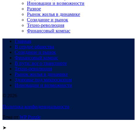
Инновации и возможности
Разное
Рынок жилья в динамике
Созидание и рынок
Техно-революция
Финансовый компас
Главная
В сердце общества
Созидание и рынок
Финансовый компас
В пути: все о транспорте
Техно-революция
Рынок жилья в динамике
Здоровье под микроскопом
Инновации и возможности
© 2026
Политика конфиденциальности
Тема от
WP Puzzle
➤