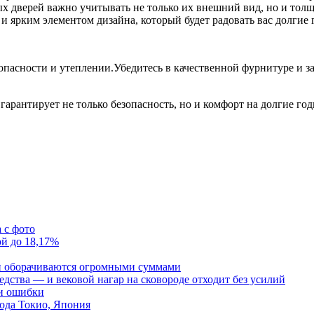
 дверей важно учитывать не только их внешний вид, но и толщи
 и ярким элементом дизайна, который будет радовать вас долгие 
опасности и утеплении.Убедитесь в качественной фурнитуре и 
арантирует не только безопасность, но и комфорт на долгие год
 с фото
ой до 18,17%
и оборачиваются огромными суммами
редства — и вековой нагар на сковороде отходит без усилий
 и ошибки
ода Токио, Япония