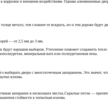
к коррозии и внешним воздействиям. Однако алюминиевые двери
олще металл, тем сложнее ее вскрыть, но и тем дороже будет дв
ерей — от 2,5 мм до 3 мм.
ри будут хорошим выбором. Утепление поможет сохранить тепло
нополиуретан, минеральная вата или полиуретановая пена.
 выбирать двери с многоточечным запиранием. Это значит, что д
пытки взлома.
чивая запирание в нескольких местах.Скрытые петли — препятс
вышения стойкости к попыткам взлома.