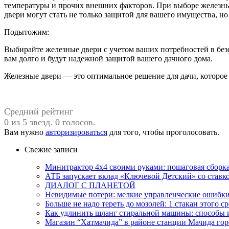
температуры и прочих внешних факторов. При выборе железных
двери могут стать не только защитой для вашего имущества, но
Подытожим:
Выбирайте железные двери с учетом ваших потребностей в без
вам долго и будут надежной защитой вашего дачного дома.
Железные двери — это оптимальное решение для дачи, которое г
Средний рейтинг
0 из 5 звезд. 0 голосов.
Вам нужно
авторизироваться
для того, чтобы проголосовать.
Свежие записи
Минитрактор 4х4 своими руками: пошаговая сборка
АТБ запускает вклад «Ключевой Детский» со ставк
ДИАЛОГ С ПЛАНЕТОЙ
Невидимые потери: мелкие управленческие ошибк
Больше не надо тереть до мозолей: 1 стакан этого с
Как удлинить шланг стиральной машины: способы
Магазин “Хатмачида” в районе станции Мачида гор