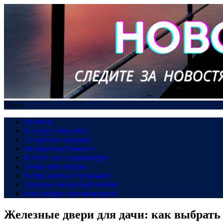
Меню
Главная
В сердце общества
Созидание и рынок
Финансовый компас
В пути: все о транспорте
Техно-революция
Рынок жилья в динамике
Здоровье под микроскопом
Инновации и возможности
Железные двери для дачи: как выбрать