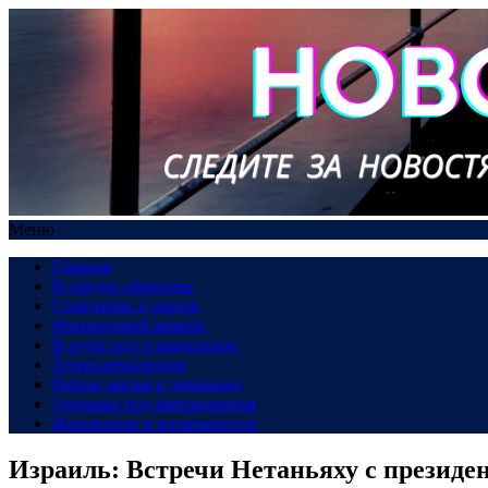
Меню
Главная
В сердце общества
Созидание и рынок
Финансовый компас
В пути: все о транспорте
Техно-революция
Рынок жилья в динамике
Здоровье под микроскопом
Инновации и возможности
Израиль: Встречи Нетаньяху с президен