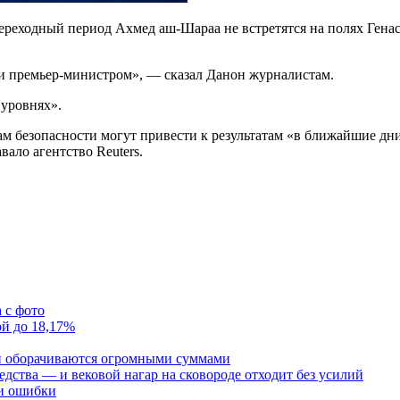
ереходный период Ахмед аш-Шараа не встретятся на полях Ген
 и премьер-министром», — сказал Данон журналистам.
 уровнях».
м безопасности могут привести к результатам «в ближайшие дни
вало агентство Reuters.
 с фото
ой до 18,17%
и оборачиваются огромными суммами
редства — и вековой нагар на сковороде отходит без усилий
 и ошибки