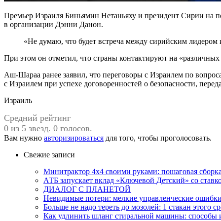
Премьер Израиля Биньямин Нетаньяху и президент Сирии на п
в организации Дэнни Данон.
«Не думаю, что будет встреча между сирийским лидером
При этом он отметил, что страны контактируют на «различных
Аш-Шараа ранее заявил, что переговоры с Израилем по вопроса
с Израилем при успехе договоренностей о безопасности, переда
Израиль
Средний рейтинг
0 из 5 звезд. 0 голосов.
Вам нужно
авторизироваться
для того, чтобы проголосовать.
Свежие записи
Минитрактор 4х4 своими руками: пошаговая сборка
АТБ запускает вклад «Ключевой Детский» со ставк
ДИАЛОГ С ПЛАНЕТОЙ
Невидимые потери: мелкие управленческие ошибк
Больше не надо тереть до мозолей: 1 стакан этого с
Как удлинить шланг стиральной машины: способы