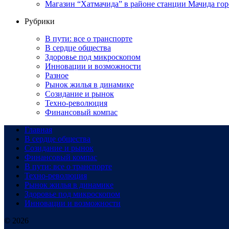
Магазин “Хатмачида” в районе станции Мачида гор
Рубрики
В пути: все о транспорте
В сердце общества
Здоровье под микроскопом
Инновации и возможности
Разное
Рынок жилья в динамике
Созидание и рынок
Техно-революция
Финансовый компас
Главная
В сердце общества
Созидание и рынок
Финансовый компас
В пути: все о транспорте
Техно-революция
Рынок жилья в динамике
Здоровье под микроскопом
Инновации и возможности
© 2026