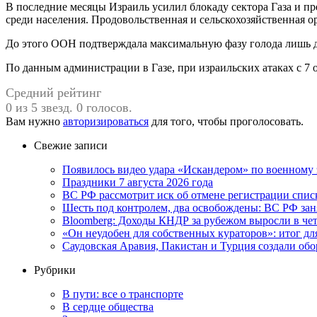
В последние месяцы Израиль усилил блокаду сектора Газа и пр
среди населения. Продовольственная и сельскохозяйственная о
До этого ООН подтверждала максимальную фазу голода лишь д
По данным администрации в Газе, при израильских атаках с 7 
Средний рейтинг
0 из 5 звезд. 0 голосов.
Вам нужно
авторизироваться
для того, чтобы проголосовать.
Свежие записи
Появилось видео удара «Искандером» по военном
Праздники 7 августа 2026 года
ВС РФ рассмотрит иск об отмене регистрации спис
Шесть под контролем, два освобождены: ВС РФ зан
Bloomberg: Доходы КНДР за рубежом выросли в чет
«Он неудобен для собственных кураторов»: итог дл
Саудовская Аравия, Пакистан и Турция создали об
Рубрики
В пути: все о транспорте
В сердце общества