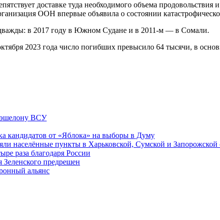
епятствует доставке туда необходимого объема продовольствия 
рганизация ООН впервые объявила о состоянии катастрофическог
важды: в 2017 году в Южном Судане и в 2011-м — в Сомали.
октября 2023 года число погибших превысило 64 тысячи, в осно
у эшелону ВСУ
ка кандидатов от «Яблока» на выборы в Думу
яли населённые пункты в Харьковской, Сумской и Запорожской 
ыре раза благодаря России
я Зеленского предрешен
оронный альянс