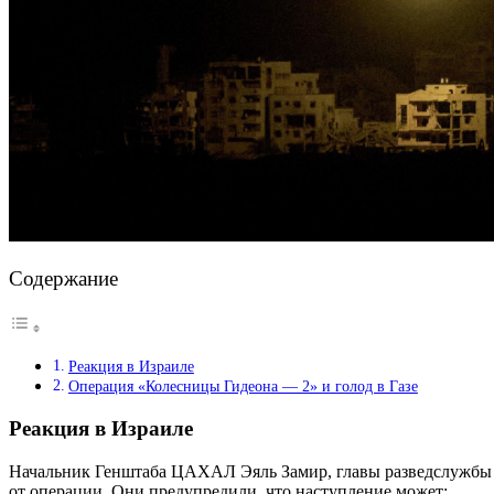
Содержание
Реакция в Израиле
Операция «Колесницы Гидеона — 2» и голод в Газе
Реакция в Израиле
Начальник Генштаба ЦАХАЛ Эяль Замир, главы разведслужбы 
от операции. Они предупредили, что наступление может: