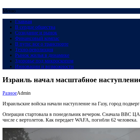
Меню
Главная
В сердце общества
Созидание и рынок
Финансовый компас
В пути: все о транспорте
Техно-революция
Рынок жилья в динамике
Здоровье под микроскопом
Инновации и возможности
Израиль начал масштабное наступление
Разное
Admin
Израильские войска начали наступление на Газу, город подве
Операция стартовала в понедельник вечером. Сначала ВВС ЦАХА
числе с вертолетов. Как передает WAFA, погибли 62 человека.