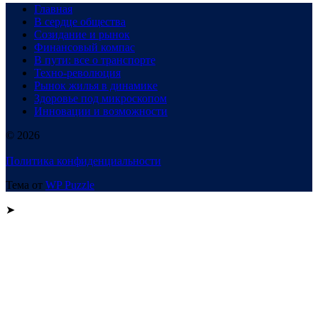
Главная
В сердце общества
Созидание и рынок
Финансовый компас
В пути: все о транспорте
Техно-революция
Рынок жилья в динамике
Здоровье под микроскопом
Инновации и возможности
© 2026
Политика конфиденциальности
Тема от
WP Puzzle
➤