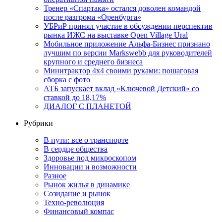
Тренер «Спартака» остался доволен командой
после разгрома «Оренбурга»
УБРиР принял участие в обсуждении перспектив
рынка ИЖС на выставке Open Village Ural
Мобильное приложение Альфа-Бизнес признано
лучшим по версии Markswebb для руководителей
крупного и среднего бизнеса
Минитрактор 4х4 своими руками: пошаговая
сборка с фото
АТБ запускает вклад «Ключевой Детский» со
ставкой до 18,17%
ДИАЛОГ С ПЛАНЕТОЙ
Рубрики
В пути: все о транспорте
В сердце общества
Здоровье под микроскопом
Инновации и возможности
Разное
Рынок жилья в динамике
Созидание и рынок
Техно-революция
Финансовый компас