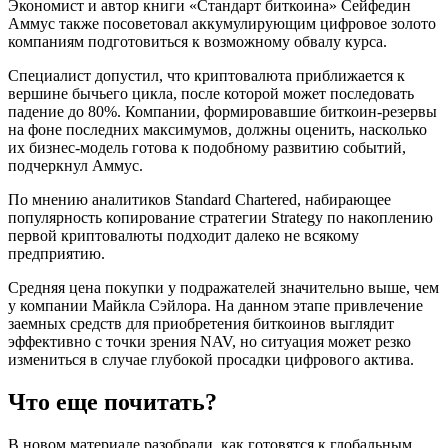
Экономист и автор книги «Стандарт биткоина» Сейфедин
Аммус также посоветовал аккумулирующим цифровое золото
компаниям подготовиться к возможному обвалу курса.
Специалист допустил, что криптовалюта приближается к
вершине бычьего цикла, после которой может последовать
падение до 80%. Компании, формировавшие биткоин-резервы
на фоне последних максимумов, должны оценить, насколько
их бизнес-модель готова к подобному развитию событий,
подчеркнул Аммус.
По мнению аналитиков Standard Chartered, набирающее
популярность копирование стратегии Strategy по накоплению
первой криптовалюты подходит далеко не всякому
предприятию.
Средняя цена покупки у подражателей значительно выше, чем
у компании Майкла Сэйлора. На данном этапе привлечение
заемных средств для приобретения биткоинов выглядит
эффективно с точки зрения NAV, но ситуация может резко
измениться в случае глубокой просадки цифрового актива.
Что еще почитать?
В новом материале разобрали, как готовятся к глобальным