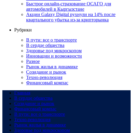
Быстрое онлайн-страхование ОСАГО для
автомобилей в Кыргызстане
Акции Galaxy Digital рухнули на 14% после
квартального убытка из-за крипторынка
Рубрики
В пути: все о транспорте
В сердце общества
Здоровье под микроскопом
Инновации и возможности
Разное
Рынок жилья в динамике
Созидание и рынок
Техно-революция
Финансовый компас
Главная
В сердце общества
Созидание и рынок
Финансовый компас
В пути: все о транспорте
Техно-революция
Рынок жилья в динамике
Здоровье под микроскопом