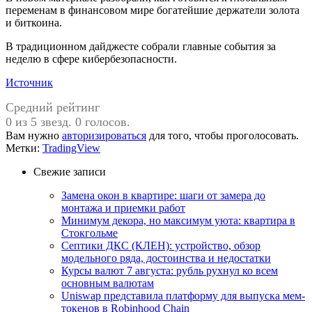
переменам в финансовом мире богатейшие держатели золота
и биткоина.
В традиционном дайджесте собрали главные события за
неделю в сфере кибербезопасности.
Источник
Средний рейтинг
0 из 5 звезд. 0 голосов.
Вам нужно
авторизироваться
для того, чтобы проголосовать.
Метки:
TradingView
Свежие записи
Замена окон в квартире: шаги от замера до
монтажа и приемки работ
Минимум декора, но максимум уюта: квартира в
Стокгольме
Септики ДКС (КЛЕН): устройство, обзор
модельного ряда, достоинства и недостатки
Курсы валют 7 августа: рубль рухнул ко всем
основным валютам
Uniswap представила платформу для выпуска мем-
токенов в Robinhood Chain