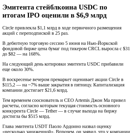
Эмитента стейблкоина USDC по
итогам IPO оценили в $6,9 млрд
Circle привлекла $1,1 млрд в ходе первичного размещения
акций с переподпиской в 25 раз.
В дебютную торговую сессию 5 июня на Нью-Йоркской
фондовой бирже цена бумаг под тикером CRCL выросла с $31
до $82 — на 168%.
На следующий день котировки эмитента USDC прибавили
еще около 30%.
В воскресенье вечером премаркет оценивает акции Circle в
$115,2 — на ~7% выше закрытия в пятницу. Капитализация
компании достигает $21,6 млрд.
Тем временем сооснователь и CEO Artemis Джон Ма привел
расчеты, согласно которым текущая стоимость основного
конкурента Circle — Tether — в случае выхода на биржу
достигла бы $515 млрд.
Глава эмитента USDT Паоло Ардоино назвал оценку
«несколько заниженной». Впрочем, он заявил, что у компании