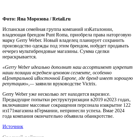
Фото: Яна Морозова / Retail.ru
Испанская семейная группа компаний изКаталонии,
владеющая брендом Punt Roma, приобрела права наторговую
марку Gerry Weber. Новый владелец планирует сохранить
производство одежды под этим брендом, нобудет продавать
еечерез мультибрендовые магазины. Сумма сделки
нераскрывается.
«Gerry Weber идеально дополнит наш ассортимент иукрепит
наши позиции всреднем ценовом сегменте, особенно
вЦентральной иВосточной Европе, где бренд имеет хорошую
репутацию»,—
заявили вруководстве Victrix.
Gerry Weber уже несколько лет находится вкризисе.
Предыдущие попытки реструктуризации в2019 и2023 годах,
включавшие массовые сокращения персонала изакрытие 122
из171магазина вГермании, непринесли успеха. Вмае 2024
года компания окончательно объявила обанкротстве.
Источник