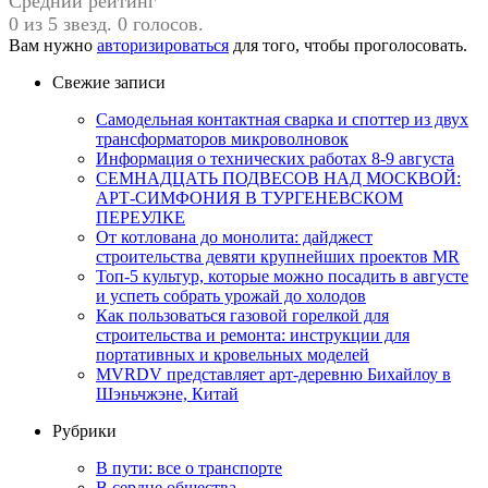
Средний рейтинг
0 из 5 звезд. 0 голосов.
Вам нужно
авторизироваться
для того, чтобы проголосовать.
Свежие записи
Самодельная контактная сварка и споттер из двух
трансформаторов микроволновок
Информация о технических работах 8-9 августа
СЕМНАДЦАТЬ ПОДВЕСОВ НАД МОСКВОЙ:
АРТ-СИМФОНИЯ В ТУРГЕНЕВСКОМ
ПЕРЕУЛКЕ
От котлована до монолита: дайджест
строительства девяти крупнейших проектов MR
Топ-5 культур, которые можно посадить в августе
и успеть собрать урожай до холодов
Как пользоваться газовой горелкой для
строительства и ремонта: инструкции для
портативных и кровельных моделей
MVRDV представляет арт-деревню Бихайлоу в
Шэньчжэне, Китай
Рубрики
В пути: все о транспорте
В сердце общества