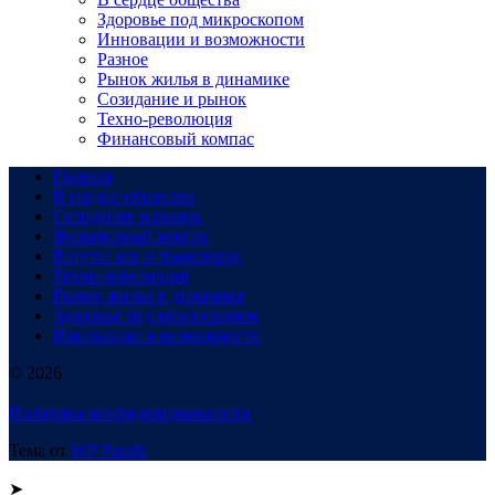
Здоровье под микроскопом
Инновации и возможности
Разное
Рынок жилья в динамике
Созидание и рынок
Техно-революция
Финансовый компас
Главная
В сердце общества
Созидание и рынок
Финансовый компас
В пути: все о транспорте
Техно-революция
Рынок жилья в динамике
Здоровье под микроскопом
Инновации и возможности
© 2026
Политика конфиденциальности
Тема от
WP Puzzle
➤