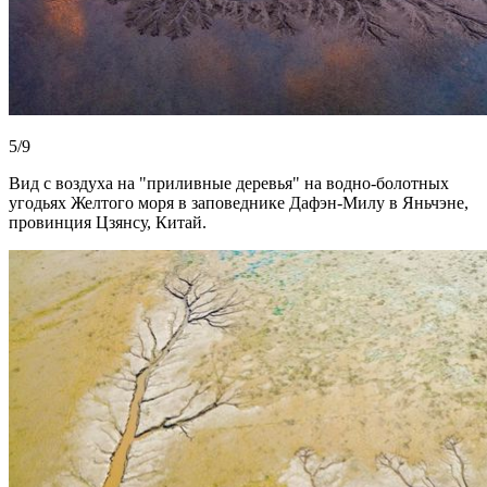
5/9
Вид с воздуха на "приливные деревья" на водно-болотных
угодьях Желтого моря в заповеднике Дафэн-Милу в Яньчэне,
провинция Цзянсу, Китай.