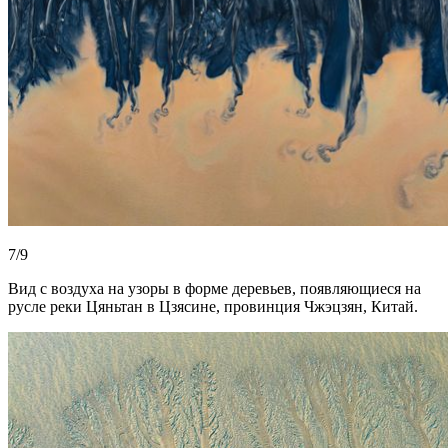
7/9
Вид с воздуха на узоры в форме деревьев, появляющиеся на
русле реки Цяньтан в Цзясине, провинция Чжэцзян, Китай.