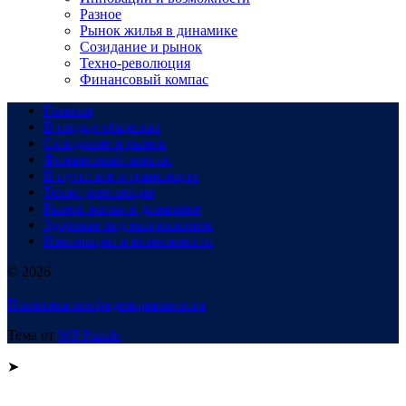
Разное
Рынок жилья в динамике
Созидание и рынок
Техно-революция
Финансовый компас
Главная
В сердце общества
Созидание и рынок
Финансовый компас
В пути: все о транспорте
Техно-революция
Рынок жилья в динамике
Здоровье под микроскопом
Инновации и возможности
© 2026
Политика конфиденциальности
Тема от
WP Puzzle
➤