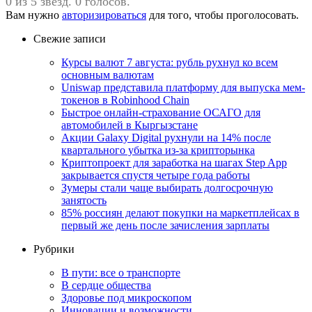
0 из 5 звезд. 0 голосов.
Вам нужно
авторизироваться
для того, чтобы проголосовать.
Свежие записи
Курсы валют 7 августа: рубль рухнул ко всем
основным валютам
Uniswap представила платформу для выпуска мем-
токенов в Robinhood Chain
Быстрое онлайн-страхование ОСАГО для
автомобилей в Кыргызстане
Акции Galaxy Digital рухнули на 14% после
квартального убытка из-за крипторынка
Криптопроект для заработка на шагах Step App
закрывается спустя четыре года работы
Зумеры стали чаще выбирать долгосрочную
занятость
85% россиян делают покупки на маркетплейсах в
первый же день после зачисления зарплаты
Рубрики
В пути: все о транспорте
В сердце общества
Здоровье под микроскопом
Инновации и возможности