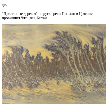
3/9
"Приливные деревья" на русле реки Цяньтан в Цзясине,
провинция Чжэцзян, Китай.