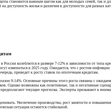
диты становится важным шагом как для молодых семей, так и дл
 на доступность жилья и различия в доступности для разных ка
дитам
России колеблются в размере 7-12% в зависимости от типа кред
могут измениться в 2025 году. Ожидается, что с ростом инфляц
очередь, приведет к росту ставок по ипотечным кредитам.
апазон 9-14%. Основные причины этого роста связаны с ожидае
ов. Однако возможны как позитивные, так и негативные сценари
как предполагают текущие прогнозы. Эксперты призывают к вним
ценивать. Увеличение производства, рост занятости и повышени
ическая ситуация останется стабильной.