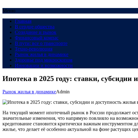
Меню
Главная
В сердце общества
Созидание и рынок
Финансовый компас
В пути: все о транспорте
Техно-революция
Рынок жилья в динамике
Здоровье под микроскопом
Инновации и возможности
Ипотека в 2025 году: ставки, субсидии 
Рынок жилья в динамике
Admin
На текущий момент ипотечный рынок в России продолжает оста
значительные изменения, что напрямую повлияло на возможнос
кредитование становится критически важным инструментом дл
жилье, что делает её особенно актуальной на фоне растущих ц