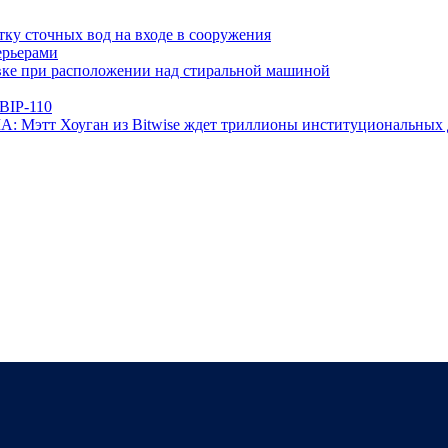
ку сточных вод на входе в сооружения
ерьерами
овке при расположении над стиральной машиной
 BIP-110
А: Мэтт Хоуган из Bitwise ждет триллионы институциональных 