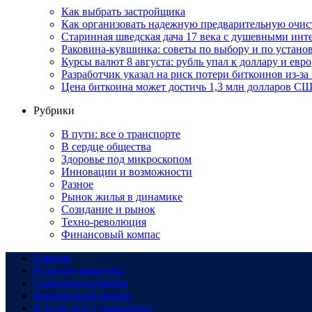
Как выбрать застройщика
Как организовать надежную предварительную очист
Старинная шведская дача 17 века с душевными инт
Раковина-кувшинка: советы по выбору и по устан
Курсы валют 8 августа: рубль упал к доллару и евро
Разработчик указал на риск потери биткоинов из-за
Цена биткоина может достичь 1,3 млн долларов СШ
Рубрики
В пути: все о транспорте
В сердце общества
Здоровье под микроскопом
Инновации и возможности
Разное
Рынок жилья в динамике
Созидание и рынок
Техно-революция
Финансовый компас
Главная
В сердце общества
Созидание и рынок
Финансовый компас
В пути: все о транспорте