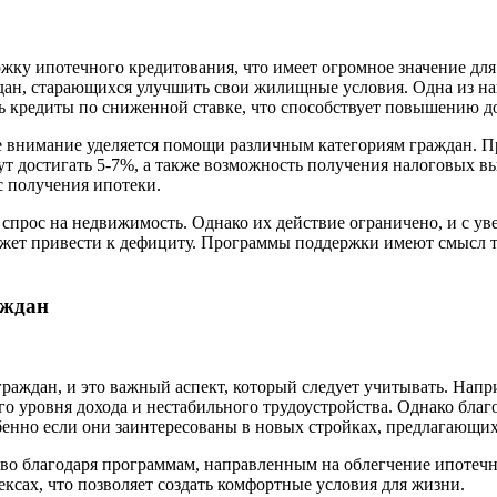
жку ипотечного кредитования, что имеет огромное значение дл
дан, старающихся улучшить свои жилищные условия. Одна из на
ть кредиты по сниженной ставке, что способствует повышению д
ое внимание уделяется помощи различным категориям граждан. 
ут достигать 5-7%, а также возможность получения налоговых 
с получения ипотеки.
 спрос на недвижимость. Однако их действие ограничено, и с у
жет привести к дефициту. Программы поддержки имеют смысл то
аждан
граждан, и это важный аспект, который следует учитывать. Напр
ого уровня дохода и нестабильного трудоустройства. Однако бл
енно если они заинтересованы в новых стройках, предлагающи
во благодаря программам, направленным на облегчение ипотечн
сах, что позволяет создать комфортные условия для жизни.