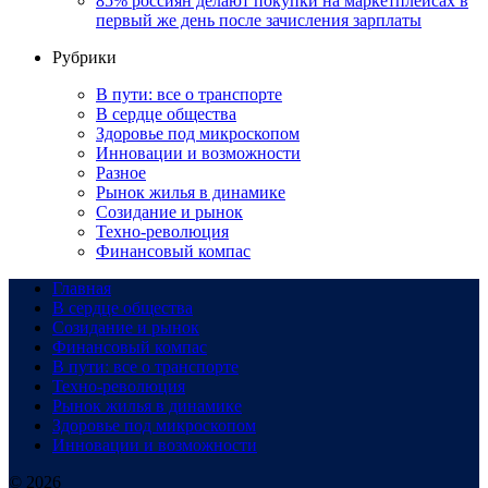
85% россиян делают покупки на маркетплейсах в
первый же день после зачисления зарплаты
Рубрики
В пути: все о транспорте
В сердце общества
Здоровье под микроскопом
Инновации и возможности
Разное
Рынок жилья в динамике
Созидание и рынок
Техно-революция
Финансовый компас
Главная
В сердце общества
Созидание и рынок
Финансовый компас
В пути: все о транспорте
Техно-революция
Рынок жилья в динамике
Здоровье под микроскопом
Инновации и возможности
© 2026