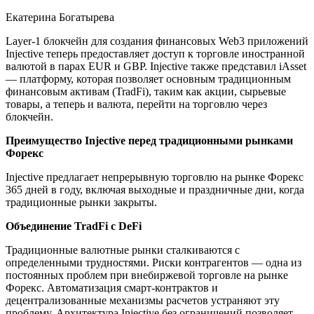
Екатерина Богатырева
Layer-1 блокчейн для создания финансовых Web3 приложений
Injective теперь предоставляет доступ к торговле иностранной
валютой в парах EUR и GBP. Injective также представил iAsset
— платформу, которая позволяет основным традиционным
финансовым активам (TradFi), таким как акции, сырьевые
товары, а теперь и валюта, перейти на торговлю через
блокчейн.
Преимущество Injective перед традиционными рынками
Форекс
Injective предлагает непрерывную торговлю на рынке Форекс
365 дней в году, включая выходные и праздничные дни, когда
традиционные рынки закрыты.
Объединение TradFi с DeFi
Традиционные валютные рынки сталкиваются с
определенными трудностями. Риски контрагентов — одна из
постоянных проблем при внебиржевой торговле на рынке
Форекс. Автоматизация смарт-контрактов и
децентрализованные механизмы расчетов устраняют эту
проблему. Архитектура Injective без ограничений позволяет