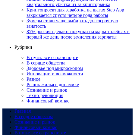
квартального убытка из-за крипторынка
Криптопроект для заработка на шагах Step App
закрывается спустя четыре года работы
Зумеры стали чаще выбирать долгосрочную
занятость
85% россиян делают покупки на маркетплейсах в
первый же день после зачисления зарплаты
Рубрики
В пути: все о транспорте
В сердце общества
Здоровье под микроскопом
Инновации и возможности
Разное
Рынок жилья в динамике
Созидание и рынок
Техно-революция
Финансовый компас
Главная
В сердце общества
Созидание и рынок
Финансовый компас
В пути: все о транспорте