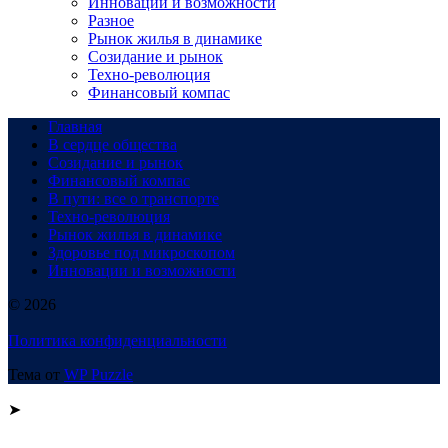
Инновации и возможности
Разное
Рынок жилья в динамике
Созидание и рынок
Техно-революция
Финансовый компас
Главная
В сердце общества
Созидание и рынок
Финансовый компас
В пути: все о транспорте
Техно-революция
Рынок жилья в динамике
Здоровье под микроскопом
Инновации и возможности
© 2026
Политика конфиденциальности
Тема от
WP Puzzle
➤