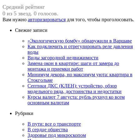
Средний рейтинг
0 из 5 звезд. 0 голосов.
Вам нужно
авторизироваться
для того, чтобы проголосовать.
Свежие записи
«Экологическую бомбу» обнаружили в Варшаве
Как подключить и отрегулировать реле давления
воды
Виды загородной недвижимости
Замена окон в квартире: шаги от замера до
монтажа и приемки работ
Минимум декора, но максимум уюта: квартира в
Стокгольме
Септики ДКС (КЛЕН): устройство, обзор
модельного ряда, достоинства и недостатки
Курсы валют 7 августа: рубль рухнул ко всем
основным валютам
Рубрики
В пути: все о транспорте
В сердце общества
Здоровье под микроскопом