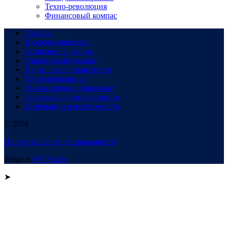
Техно-революция
Финансовый компас
Главная
В сердце общества
Созидание и рынок
Финансовый компас
В пути: все о транспорте
Техно-революция
Рынок жилья в динамике
Здоровье под микроскопом
Инновации и возможности
© 2026
Политика конфиденциальности
Тема от
WP Puzzle
➤