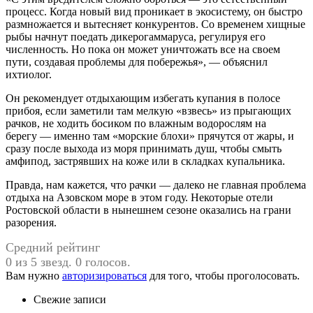
процесс. Когда новый вид проникает в экосистему, он быстро
размножается и вытесняет конкурентов. Со временем хищные
рыбы начнут поедать дикерогаммаруса, регулируя его
численность. Но пока он может уничтожать все на своем
пути, создавая проблемы для побережья», — объяснил
ихтиолог.
Он рекомендует отдыхающим избегать купания в полосе
прибоя, если заметили там мелкую «взвесь» из прыгающих
рачков, не ходить босиком по влажным водорослям на
берегу — именно там «морские блохи» прячутся от жары, и
сразу после выхода из моря принимать душ, чтобы смыть
амфипод, застрявших на коже или в складках купальника.
Правда, нам кажется, что рачки — далеко не главная проблема
отдыха на Азовском море в этом году. Некоторые отели
Ростовской области в нынешнем сезоне оказались на грани
разорения.
Средний рейтинг
0 из 5 звезд. 0 голосов.
Вам нужно
авторизироваться
для того, чтобы проголосовать.
Свежие записи