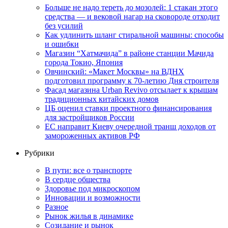
Больше не надо тереть до мозолей: 1 стакан этого
средства — и вековой нагар на сковороде отходит
без усилий
Как удлинить шланг стиральной машины: способы
и ошибки
Магазин “Хатмачида” в районе станции Мачида
города Токио, Япония
Овчинский: «Макет Москвы» на ВДНХ
подготовил программу к 70-летию Дня строителя
Фасад магазина Urban Revivo отсылает к крышам
традиционных китайских домов
ЦБ оценил ставки проектного финансирования
для застройщиков России
ЕС направит Киеву очередной транш доходов от
замороженных активов РФ
Рубрики
В пути: все о транспорте
В сердце общества
Здоровье под микроскопом
Инновации и возможности
Разное
Рынок жилья в динамике
Созидание и рынок