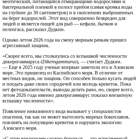
меотический, питающийся отмирающими водорослями и
бактериальной пленкой в полосе прибоя (самая кромка воды
на глубине до 30 сантиметров) и в скоплениях выброшенных
на берег водорослей. Этот вид совершенно безвреден для
людей и является пищей для рыб — кефали, бычков и
пеленгаса, рассказал Дудкин.
Однако летом 2026 года на смену мирным рачкам пришел
агрессивный хищник.
«Скорее всего, мы столкнулись со вспышкой численности
дикерогаммаруса (
Dikerogammarus
), — считает Дудкин.
— Еще в 2025 году ученые впервые заметили его в Азовском
море. Это пришелец из Каспийского моря. В отличие от
местных видов, он хищник. Он способен больно кусать людей
и поедать даже своих сородичей или молодь креветок. Пока
нет фотодоказательств, выводы делать рано, но, скорее всего,
летом 2026 года именно дикерогаммарус показал внезапную
вспышку численности».
Появление инвазивного вида вызывает у специалистов
опасения, так как он может вытеснить мирных бокоплавов,
повлиять на популяцию креветок и нарушить экологию
Азовского моря.
«С этим вредителем сложно бороться — это естественный