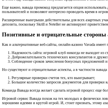
Еще важно, вавада промокод предлагается опция использовать 
пользователей и позволяют интересно проводить время в игров
Расширенные выигрыши действительны для всех азартных участ
депозита, поскольку Skrill и Neteller не активируют приветств
Позитивные и отрицательные стороны 
Как и альтернативные веб-сайты, онлайн-казино Vavada имеет
Надежность сайта: игровой клуб никогда не выходит из ст
Доброжелательность технических консультантов и дружел
Соблюдение сроков зачисления бонусных предложений 
Но существуют и отрицательные аспекты, а в частности вавада 
Регулярные проверки счетов тех, кто выигрывает;
Большое количество запросов документов для проверки к
Команда Вавада всегда желает сделать игровой процесс еще бо
Игровой сервис Вавада похож на тех молодых и физически лов
хорошими идеями и крутой игрой. И, стоит признать, этому аза