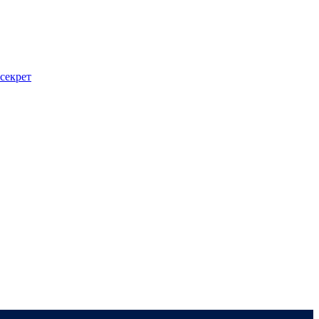
секрет