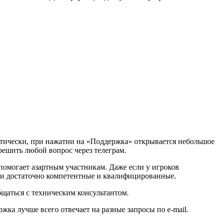
ктически, при нажатии на «Поддержка» открывается небольшое
решить любой вопрос через телеграм.
 помогает азартным участникам. Даже если у игроков
ки достаточно компетентные и квалифицированные.
бщаться с техническим консультантом.
жка лучше всего отвечает на разные запросы по e-mail.