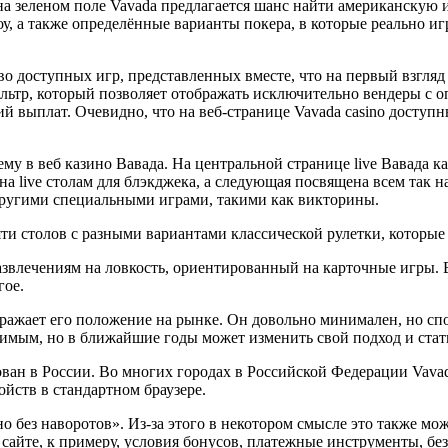
 зеленом поле Vavada предлагается шанс найти американскую и 
оу, а также определённые варианты покера, в которые реально иг
о доступных игр, представленных вместе, что на первый взгляд
ьтр, который позволяет отображать исключительно вендеры с оп
 выплат. Очевидно, что на веб-странице Vavada casino доступн
ему в веб казино Вавада. На центральной странице live Вавада 
а live столам для блэкджека, а следующая посвящена всем так н
другими специальными играми, такими как викторины.
есяти столов с разными вариантами классической рулетки, которы
азвлечениям на ловкость, ориентированный на карточные игры. В
гое.
ражает его положение на рынке. Он довольно минимален, но спо
имым, но в ближайшие годы может изменить свой подход и стат
ван в России. Во многих городах в Российской Федерации Vavad
ойств в стандартном браузере.
о без наворотов». Из-за этого в некотором смысле это также мо
йте, к примеру, условия бонусов, платежные инструменты, безо