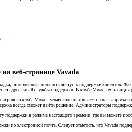
a
 на веб-странице Vavada
кладка, позволяющая получить доступ к поддержке клиентов. Фа
пен адрес e-mail службы поддержки. В клубе Vavada есть опция 
а игрового клуба Vavada моментально отвечает на все запросы и
ддержка всегда сможет найти решение. Администраторы поддерж
ату поддержки в режиме настоящего времени, где вы можете поо
ержки по электронной почте. Следует отметить, что Vavada поддер