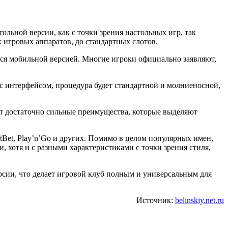
ольной версии, как с точки зрения настольных игр, так
 игровых аппаратов, до стандартных слотов.
ься мобильной версией. Многие игроки официально заявляют,
ь с интерфейсом, процедура будет стандартной и молниеносной,
ет достаточно сильные преимущества, которые выделяют
ftBet, Play’n’Go и других. Помимо в целом популярных имен,
 хотя и с разными характеристиками с точки зрения стиля,
рсии, что делает игровой клуб полным и универсальным для
Источник:
belinskiy.net.ru