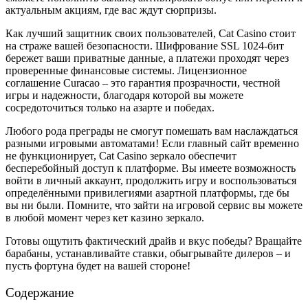
актуальным акциям, где вас ждут сюрпризы.
Как лучший защитник своих пользователей, Cat Casino стоит
на страже вашей безопасности. Шифрование SSL 1024-бит
бережет ваши приватные данные, а платежи проходят через
проверенные финансовые системы. Лицензионное
соглашение Curacao – это гарантия прозрачности, честной
игры и надежности, благодаря которой вы можете
сосредоточиться только на азарте и победах.
Любого рода преграды не смогут помешать вам наслаждаться
разными игровыми автоматами! Если главный сайт временно
не функционирует, Cat Casino зеркало обеспечит
бесперебойный доступ к платформе. Вы имеете возможность
войти в личный аккаунт, продолжить игру и воспользоваться
определёнными привилегиями азартной платформы, где бы
вы ни были. Помните, что зайти на игровой сервис вы можете
в любой момент через кет казино зеркало.
Готовы ощутить фактический драйв и вкус победы? Вращайте
барабаны, устанавливайте ставки, обыгрывайте дилеров – и
пусть фортуна будет на вашей стороне!
Содержание