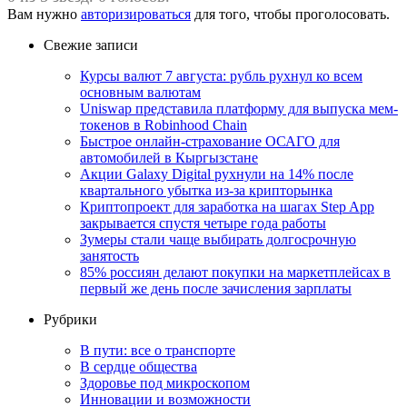
Вам нужно
авторизироваться
для того, чтобы проголосовать.
Свежие записи
Курсы валют 7 августа: рубль рухнул ко всем
основным валютам
Uniswap представила платформу для выпуска мем-
токенов в Robinhood Chain
Быстрое онлайн-страхование ОСАГО для
автомобилей в Кыргызстане
Акции Galaxy Digital рухнули на 14% после
квартального убытка из-за крипторынка
Криптопроект для заработка на шагах Step App
закрывается спустя четыре года работы
Зумеры стали чаще выбирать долгосрочную
занятость
85% россиян делают покупки на маркетплейсах в
первый же день после зачисления зарплаты
Рубрики
В пути: все о транспорте
В сердце общества
Здоровье под микроскопом
Инновации и возможности