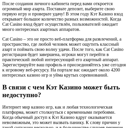
После создания личного кабинета перед вами откроется
огромный мир азарта. Поставьте депозит, выберите свою
первую игру и проверьте удачу! В этом году Кэт Казино вход
открывает большое количество разных возможностей. Когда
Cat Casino вход будет осуществлён, пользователей ожидает
много интересных азартных аппаратов.
Cat Casino – это не просто веб-платформа для развлечений, а
пространство, где любой человек может ощутить классный
азарт и поймать свою волну удачи. После того, как Cat Casino
регистрация будет завершена, игроки могут перейти в
практический любой интересующий его азартный аппарат.
Зарегистрируйте ваш профиль и присоединяйтесь уже сегодня
к игровому веб-ресурсу. На портале вас ожидает около 4200
интересных казино игр и уйма крутых соревнований.
В связи с чем Кэт Казино может быть
недоступно?
Интернет мир казино игр, как и любая технологическая
платформа, может столкнуться с временными перебоями.
Когда обычный доступ к Кэт Казино вдруг оказывается
невозможным, это может вызвать панику. К слову причин у
такой ситуации несколько, и в большинстве случаев решение