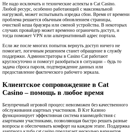
Не надо исключать и технические аспекты в Cat Casino.
Любой ресурс, особенно работающий с максимальной
нагрузкой, может испытывать изредка сбои. Время от времени
проблема решается обычным обновлением страницы,
очисткой кеша браузера или сменой устройства. В некоторых
случаях провайдер может временно ограничить доступ, и
тогда поможет VPN или альтернативный адрес портала.
Если же после многих попыток вернуть доступ ничего не
помогает, логичным решением станет обращение в службу
поддержки. Администраторы в Casino Cat работают
круглосуточно и помогут разобраться в ситуации – будь то
задача сброса пароля, подтверждение данных или
предоставление фактического рабочего зеркала.
Клиентское сопровождение в Cat
Casino – помощь в любое время
Безупречный игровой процесс невозможен без качественного
обслуживания азартных участников. В Кэт Казино
функционирует эффективная система взаимодействия с
азартными участниками, позволяющая быстро решать разные
вопросы и обеспечивать комфорт на каждом этапе. Поддержка
азартного клуба cat casino предлагает несколько вариантов