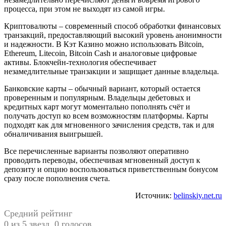
процесса, при этом не выходят из самой игры.
Криптовалюты – современный способ обработки финансовых
транзакций, предоставляющий высокий уровень анонимности
и надежности. В Кэт Казино можно использовать Bitcoin,
Ethereum, Litecoin, Bitcoin Cash и аналоговые цифровые
активы. Блокчейн-технология обеспечивает
незамедлительные транзакции и защищает данные владельца.
Банковские карты – обычный вариант, который остается
проверенным и популярным. Владельцы дебетовых и
кредитных карт могут моментально пополнять счёт и
получать доступ ко всем возможностям платформы. Карты
подходят как для мгновенного зачисления средств, так и для
обналичивания выигрышей.
Все перечисленные варианты позволяют оперативно
проводить переводы, обеспечивая мгновенный доступ к
депозиту и опцию воспользоваться приветственным бонусом
сразу после пополнения счета.
Источник:
belinskiy.net.ru
Средний рейтинг
0 из 5 звезд. 0 голосов.