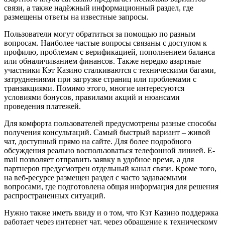
связи, а также надёжный информационный раздел, где
размещены ответы на известные запросы.
Пользователи могут обратиться за помощью по разным
вопросам. Наиболее частые вопросы связаны с доступом к
профилю, проблемам с верификацией, пополнением баланса
или обналичиванием финансов. Также нередко азартные
участники Кэт Казино сталкиваются с техническими багами,
затруднениями при загрузке страниц или проблемами с
транзакциями. Помимо этого, многие интересуются
условиями бонусов, правилами акций и нюансами
проведения платежей.
Для комфорта пользователей предусмотрены разные способы
получения консультаций. Самый быстрый вариант – живой
чат, доступный прямо на сайте. Для более подробного
обсуждения реально воспользоваться телефонной линией. E-
mail позволяет отправить заявку в удобное время, а для
партнеров предусмотрен отдельный канал связи. Кроме того,
на веб-ресурсе размещен раздел с часто задаваемыми
вопросами, где подготовлена общая информация для решения
распространенных ситуаций.
Нужно также иметь ввиду и о том, что Кэт Казино поддержка
работает через интернет чат, через обращение к техническому