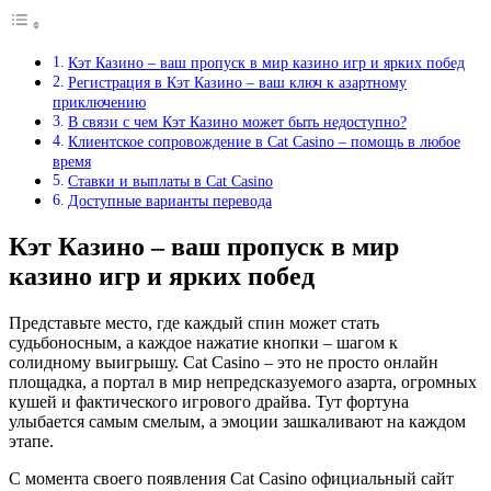
Кэт Казино – ваш пропуск в мир казино игр и ярких побед
Регистрация в Кэт Казино – ваш ключ к азартному
приключению
В связи с чем Кэт Казино может быть недоступно?
Клиентское сопровождение в Cat Casino – помощь в любое
время
Ставки и выплаты в Cat Casino
Доступные варианты перевода
Кэт Казино – ваш пропуск в мир
казино игр и ярких побед
Представьте место, где каждый спин может стать
судьбоносным, а каждое нажатие кнопки – шагом к
солидному выигрышу. Cat Casino – это не просто онлайн
площадка, а портал в мир непредсказуемого азарта, огромных
кушей и фактического игрового драйва. Тут фортуна
улыбается самым смелым, а эмоции зашкаливают на каждом
этапе.
С момента своего появления Cat Casino официальный сайт