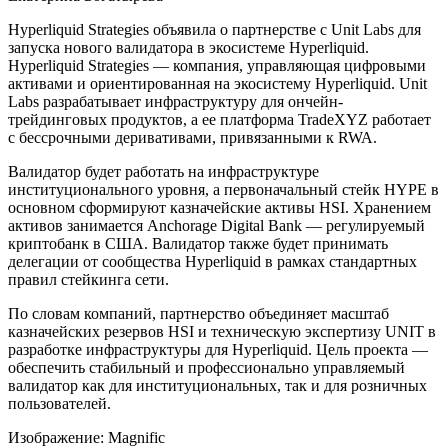
Hyperliquid Strategies объявила о партнерстве с Unit Labs для
запуска нового валидатора в экосистеме Hyperliquid.
Hyperliquid Strategies — компания, управляющая цифровыми
активами и ориентированная на экосистему Hyperliquid. Unit
Labs разрабатывает инфраструктуру для ончейн-
трейдинговых продуктов, а ее платформа TradeXYZ работает
с бессрочными деривативами, привязанными к RWA.
Валидатор будет работать на инфраструктуре
институционального уровня, а первоначальный стейк HYPE в
основном сформируют казначейские активы HSI. Хранением
активов занимается Anchorage Digital Bank — регулируемый
криптобанк в США. Валидатор также будет принимать
делегации от сообщества Hyperliquid в рамках стандартных
правил стейкинга сети.
По словам компаний, партнерство объединяет масштаб
казначейских резервов HSI и техническую экспертизу UNIT в
разработке инфраструктуры для Hyperliquid. Цель проекта —
обеспечить стабильный и профессионально управляемый
валидатор как для институциональных, так и для розничных
пользователей.
Изображение: Magnific