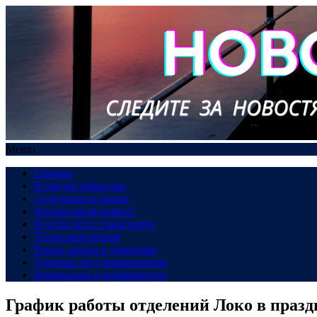
Меню
Главная
В сердце общества
Созидание и рынок
Финансовый компас
В пути: все о транспорте
Техно-революция
Рынок жилья в динамике
Здоровье под микроскопом
Инновации и возможности
График работы отделений Локо в праз