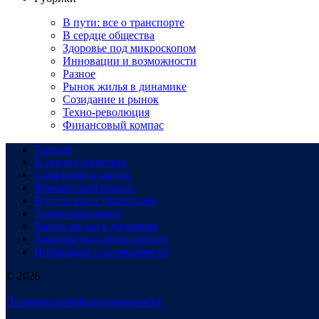
В пути: все о транспорте
В сердце общества
Здоровье под микроскопом
Инновации и возможности
Разное
Рынок жилья в динамике
Созидание и рынок
Техно-революция
Финансовый компас
Главная
В сердце общества
Созидание и рынок
Финансовый компас
В пути: все о транспорте
Техно-революция
Рынок жилья в динамике
Здоровье под микроскопом
Инновации и возможности
© 2026
Политика конфиденциальности