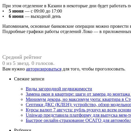
При этом отделение в Казани в некоторые дни будет работать п
•
5 июня
— с 09:00 до 17:00
•
6 июня
— выходной день
Напоминаем, основные банковские операции можно провести в
Подробные графики работы отделений Локо — в приложенных
Средний рейтинг
0 из 5 звезд. 0 голосов.
Вам нужно
авторизироваться
для того, чтобы проголосовать.
Свежие записи
Виды загородной недвижимости
Замена окон в квартире: шаги от замера до монтажа
Минимум декора, но максимум уюта: квартира в Ст
Септики ДКС (КЛЕН): устройство, обзор модельного
Курсы валют 7 августа: рубль рухнул ко всем осно
Uniswap представила платформу для выпуска мем-т
Быстрое онлайн-страхование ОСАГО для автомоби
Рубрики