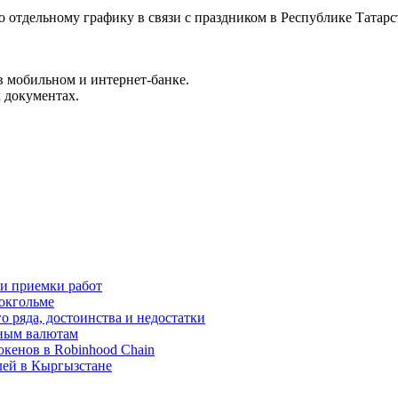
о отдельному графику в связи с праздником в Республике Татарс
 мобильном и интернет-банке.
 документах.
 и приемки работ
окгольме
 ряда, достоинства и недостатки
вным валютам
окенов в Robinhood Chain
лей в Кыргызстане