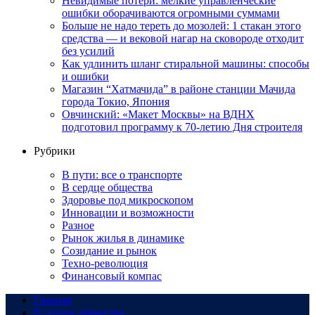
Невидимые потери: мелкие управленческие
ошибки оборачиваются огромными суммами
Больше не надо тереть до мозолей: 1 стакан этого
средства — и вековой нагар на сковороде отходит
без усилий
Как удлинить шланг стиральной машины: способы
и ошибки
Магазин “Хатмачида” в районе станции Мачида
города Токио, Япония
Овчинский: «Макет Москвы» на ВДНХ
подготовил программу к 70-летию Дня строителя
Рубрики
В пути: все о транспорте
В сердце общества
Здоровье под микроскопом
Инновации и возможности
Разное
Рынок жилья в динамике
Созидание и рынок
Техно-революция
Финансовый компас
Главная
В сердце общества