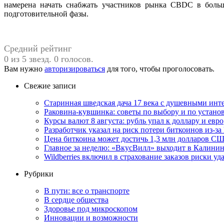
намерена начать снабжать участников рынка CBDC в больш
подготовительной фазы.
Средний рейтинг
0 из 5 звезд. 0 голосов.
Вам нужно
авторизироваться
для того, чтобы проголосовать.
Свежие записи
Старинная шведская дача 17 века с душевными инт
Раковина-кувшинка: советы по выбору и по устан
Курсы валют 8 августа: рубль упал к доллару и евро
Разработчик указал на риск потери биткоинов из-за
Цена биткоина может достичь 1,3 млн долларов СШ
Главное за неделю: «ВкусВилл» выходит в Калинин
Wildberries включил в страхование заказов риски у
Рубрики
В пути: все о транспорте
В сердце общества
Здоровье под микроскопом
Инновации и возможности