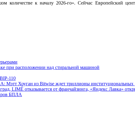
ом количестве к началу 2026-го». Сейчас Европейский цент
ерьерами
овке при расположении над стиральной машиной
 BIP-110
А: Мэтт Хоуган из Bitwise ждет триллионы институциональных 
град, LIMÉ отказывается от франчайзинга, «Яндекс Лавка» откр
даров БПЛА