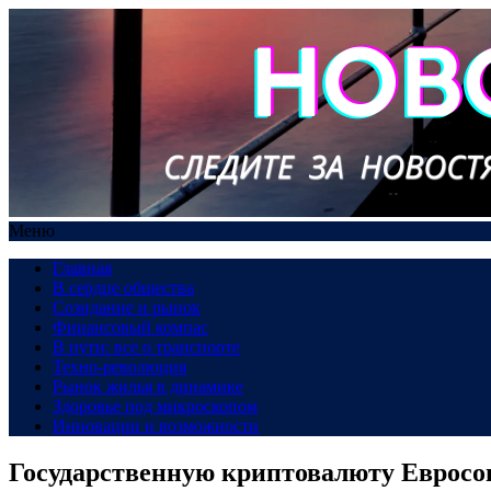
Меню
Главная
В сердце общества
Созидание и рынок
Финансовый компас
В пути: все о транспорте
Техно-революция
Рынок жилья в динамике
Здоровье под микроскопом
Инновации и возможности
Государственную криптовалюту Евросо