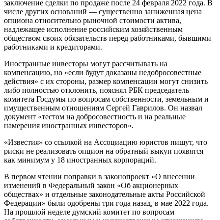
заключение сделки по продаже после 24 февраля 2022 года. В
числе других оснований — существенно заниженная цена
опциона относительно рыночной стоимости актива,
надлежащее исполнение российским хозяйственным
обществом своих обязательств перед работниками, бывшими
работниками и кредиторами.
Иностранные инвесторы могут рассчитывать на
компенсацию, но «если будут доказаны недобросовестные
действия» с их стороны, размер компенсации могут снизить
либо полностью отклонить, пояснял РБК председатель
комитета Госдумы по вопросам собственности, земельным и
имущественным отношениям Сергей Гаврилов. Он назвал
документ «тестом на добросовестность и на реальные
намерения иностранных инвесторов».
«Известия» со ссылкой на Ассоциацию юристов пишут, что
риски не реализовать опцион на обратный выкуп появятся
как минимум у 18 иностранных корпораций.
В первом чтении поправки в законопроект «О внесении
изменений в Федеральный закон «Об акционерных
обществах» и отдельные законодательные акты Российской
Федерации» были одобрены три года назад, в мае 2022 года.
На прошлой неделе думский комитет по вопросам