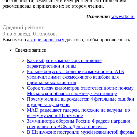
собственности, земельным и имущественным отношениям
рекомендовал к принятию их во втором чтении.
Источник:
www.rbc.ru
Средний рейтинг
0 из 5 звезд. 0 голосов.
Вам нужно
авторизироваться
для того, чтобы проголосовать.
Свежие записи
Как выбрать компрессор: основные
характеристики и виды
Больше бонусов – больше возможностей: АТБ
увеличил лимит ежемесячного кэшбэка для
премиальных клиентов
Сорок тысяч километров ответственности: почему
Московской области сложнее, чем столице
Почему малина вырождается: 4 фатальные ошибки
в уходе за культурой
MAD размещает галереи, похожие на валуны, по
всему музею в Шэньчжэне
Замминистра обороны России Фрадков наградил
специалистов ВСК в День строителя
В Шэньчжэне построили музей извилистой формы