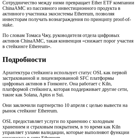
Сотрудничество между ними превращает Ether ETF компании
ChinaAMC из пассивного инвестиционного продукта в
активного участника экосистемы Ethereum, позволяя
инвесторам получать вознаграждения по принципу proof-of-
stake.
По словам Томаса Чжу, руководителя отдела цифровых
активов ChinaAMC, такая конвенция «снижает порог участия
в стейкинге Ethereum».
Подробности
Архитектура стейкинга использует статус OSL как первой
застрахованной и лицензированной SFC платформы
цифровых активов в Гонконге. Она работает с Kiln,
платформой стейкинга, которая поддерживает другие сети,
такие как Solana, Aptos и Sui.
Они заключили партнерство 10 апреля с целью вывести на
рынок стейкинг Ethereum.
OSL предоставляет услуги по хранению с холодным
хранением и страховым покрытием, в то время как Kiln
управляет узлами валидации, которые выполняют функции
консенсуса в сети Ethereum.